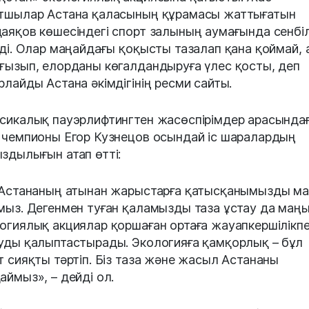
тшылар Астана қаласының құрамасы жаттығатын
аяқов көшесіндегі спорт залының аумағында сенбіл
зді. Олар маңайдағы қоқысты тазалап қана қоймай, 
ғызып, елорданы көгалдандыруға үлес қосты, деп
рлайды Астана әкімдігінің ресми сайты.
сикалық пауэрлифтингтен жасөспірімдер арасында
 чемпионы Егор Кузнецов осындай іс шаралардың
здылығын атап өтті:
 Астананың атынан жарыстарға қатысқанымызды ма
мыз. Дегенмен туған қаламызды таза ұстау да маң
огиялық акциялар қоршаған ортаға жауапкершілікп
уды қалыптастырады. Экологияға қамқорлық – бұл
т сияқты тәртіп. Біз таза және жасыл Астананы
аймыз», – дейді ол.