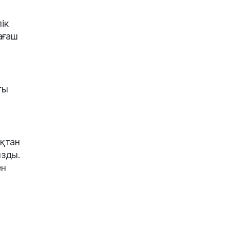
ік
ағаш
ғы
қтан
ызды.
ен