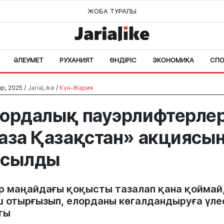
ЖОБА ТУРАЛЫ
ӘЛЕУМЕТ
РУХАНИЯТ
ӨНДІРІС
ЭКОНОМИКА
СПО
р, 2025 /
JariaLike
/
Күн-Жария
ордалық пауэрлифтерле
аза Қазақстан» акциясы
осылды
р маңайдағы қоқысты тазалап қана қоймай
ш отырғызып, елорданы көгалдандыруға үле
ты