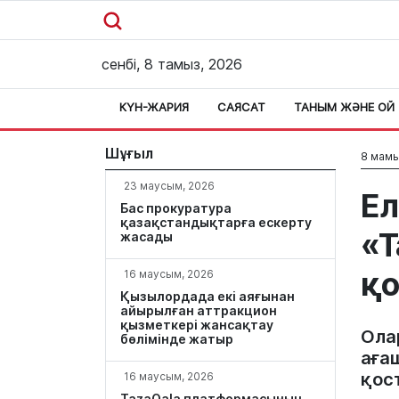
сенбі, 8 тамыз, 2026
КҮН-ЖАРИЯ
САЯСАТ
ТАНЫМ ЖӘНЕ ОЙ
Шұғыл
8 мамы
23 маусым, 2026
Ел
Бас прокуратура
қазақстандықтарға ескерту
«Т
жасады
қ
16 маусым, 2026
Қызылордада екі аяғынан
айырылған аттракцион
қызметкері жансақтау
Ола
бөлімінде жатыр
аға
қос
16 маусым, 2026
TazaQala платформасының