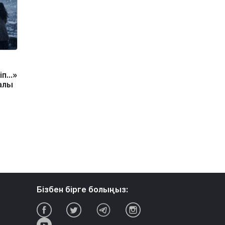
іп…»
алы
Бізбен бірге болыңыз: