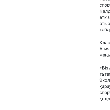
спор
Қалд
өткі
отыр
хаба
Клас
Азия
маңы
«Біз
тұта
Экол
қара
спор
қолд