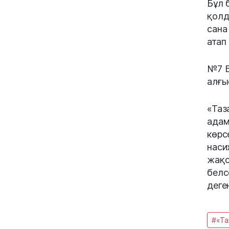
Бұл 
қолд
сана
атап 
№7 Б
алғы
«Таз
адам
көрс
наси
жақс
белс
деге
#«Та