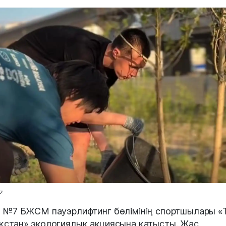
z
н №7 БЖСМ пауэрлифтинг бөлімінің спортшылары «
қстан» экологиялық акциясына қатысты. Жас