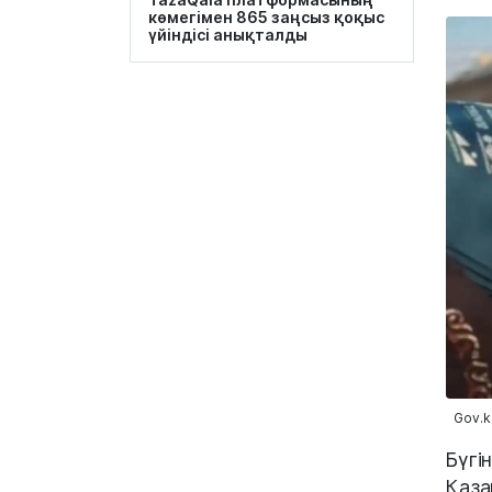
көмегімен 865 заңсыз қоқыс
үйіндісі анықталды
Gov.k
Бүгі
Қаза