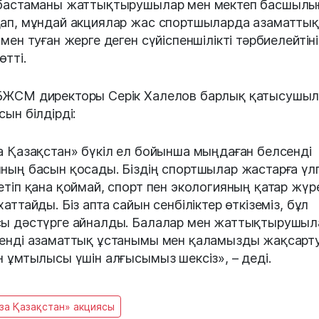
бастаманы жаттықтырушылар мен мектеп басшылы
ап, мұндай акциялар жас спортшыларда азаматтық
 мен туған жерге деген сүйіспеншілікті тәрбиелейтін
өтті.
ЖСМ директоры Серік Халелов барлық қатысушыл
сын білдірді:
а Қазақстан» бүкіл ел бойынша мыңдаған белсенді
ның басын қосады. Біздің спортшылар жастарға үлг
етіп қана қоймай, спорт пен экологияның қатар жүре
хаттайды. Біз апта сайын сенбіліктер өткіземіз, бұл
ы дәстүрге айналды. Балалар мен жаттықтырушыл
енді азаматтық ұстанымы мен қаламызды жақсарт
н ұмтылысы үшін алғысымыз шексіз», – деді.
за Қазақстан» акциясы