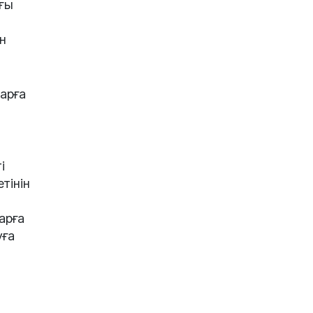
ғы
ін
арға
і
тінін
арға
уға