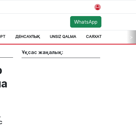
WhatsApp
РТ
ДЕНСАУЛЫҚ
UNSIZ QALMA
САЯХАТ
АЙМАҚ
>
Ұқсас жаңалық:
р
на
,
с