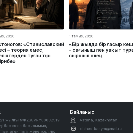
ыз, 2026
1 тамыз, 2026
стоногов: «Станиславский
«Бір жылда бір ғасыр кеш
сі – теория емес,
– сағыныш пен уақыт тур
ліктерден туған тірі
сыршыл өлең
ірибе»
к
Байланыс
2021 жылғы №KZ38VPY00032519
Astana, Kazakhstan
ді баспасөз басылымын,
olzhas_kasym@mail.ru
тық агенттікті және желілік