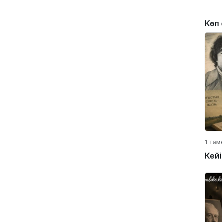
Көп
1 там
Кей