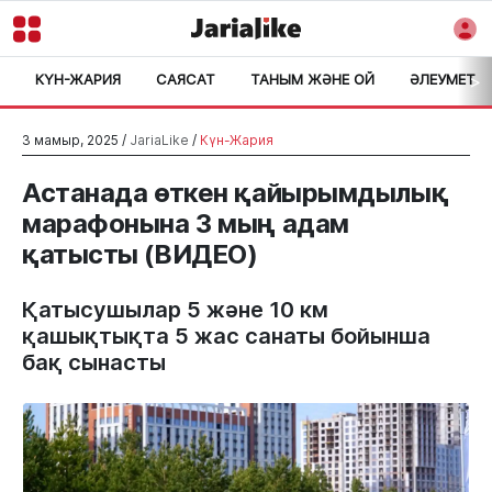
КҮН-ЖАРИЯ
САЯСАТ
ТАНЫМ ЖӘНЕ ОЙ
ӘЛЕУМЕТ
>
3 мамыр, 2025 /
JariaLike
/
Күн-Жария
Астанада өткен қайырымдылық
марафонына 3 мың адам
қатысты (ВИДЕО)
Қатысушылар 5 және 10 км
қашықтықта 5 жас санаты бойынша
бақ сынасты