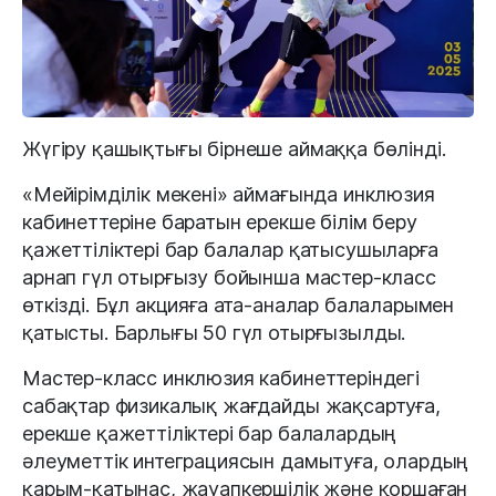
Жүгіру қашықтығы бірнеше аймаққа бөлінді.
«Мейірімділік мекені» аймағында инклюзия
кабинеттеріне баратын ерекше білім беру
қажеттіліктері бар балалар қатысушыларға
арнап гүл отырғызу бойынша мастер-класс
өткізді. Бұл акцияға ата-аналар балаларымен
қатысты. Барлығы 50 гүл отырғызылды.
Мастер-класс инклюзия кабинеттеріндегі
сабақтар физикалық жағдайды жақсартуға,
ерекше қажеттіліктері бар балалардың
әлеуметтік интеграциясын дамытуға, олардың
қарым-қатынас, жауапкершілік және қоршаған