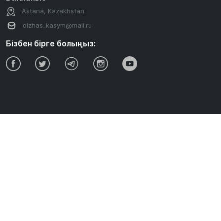
Astana, Kazakhstan
olzhas_kasym@mail.ru
Бізбен бірге болыңыз: