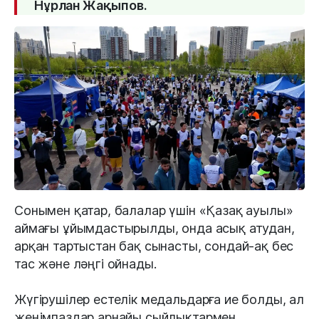
Нұрлан Жақыпов.
Сонымен қатар, балалар үшін «Қазақ ауылы»
аймағы ұйымдастырылды, онда асық атудан,
арқан тартыстан бақ сынасты, сондай-ақ бес
тас және ләңгі ойнады.
Жүгірушілер естелік медальдарға ие болды, ал
жеңімпаздар арнайы сыйлықтармен