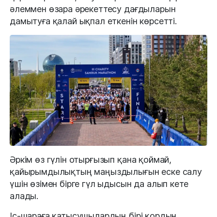
әлеммен өзара әрекеттесу дағдыларын
дамытуға қалай ықпал еткенін көрсетті.
Әркім өз гүлін отырғызып қана қоймай,
қайырымдылықтың маңыздылығын еске салу
үшін өзімен бірге гүл ыдысын да алып кете
алады.
Іс-шараға қатысушылардың бірі қордың