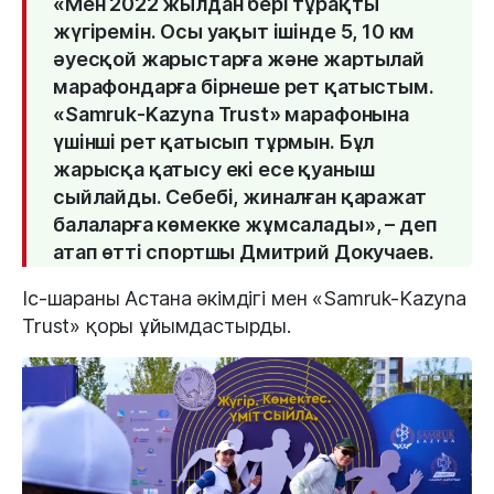
«Мен 2022 жылдан бері тұрақты
жүгіремін. Осы уақыт ішінде 5, 10 км
әуесқой жарыстарға және жартылай
марафондарға бірнеше рет қатыстым.
«Samruk-Kazyna Trust» марафонына
үшінші рет қатысып тұрмын. Бұл
жарысқа қатысу екі есе қуаныш
сыйлайды. Себебі, жиналған қаражат
балаларға көмекке жұмсалады», – деп
атап өтті спортшы Дмитрий Докучаев.
Іс-шараны Астана әкімдігі мен «Samruk-Kazyna
Trust» қоры ұйымдастырды.