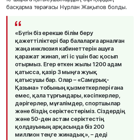
басқарма төрағасы Нұрлан Жақыпов болды.
«Бүгін біз ерекше білім беру
қажеттіліктері бар балаларға арналған
жаңа инклюзия кабинеттерін ашуға
қаражат жинап, игі іс үшін бас қосып
отырмыз. Егер өткен жылы 1200 адам
қатысса, қазір 3 мыңға жуық
қатысушы бар. Олар – «Самұрық-
Қазына» тобының қызметкерлері ғана
емес, қала тұрғындары, кәсіпкерлер,
дәрігерлер, мұғалімдер, спортшылар
және біздің серіктестеріміз. Сіздердің
және 50-ден астам серіктестің
қолдауының арқасында біз 200
миллион теңге жинадық», – деді