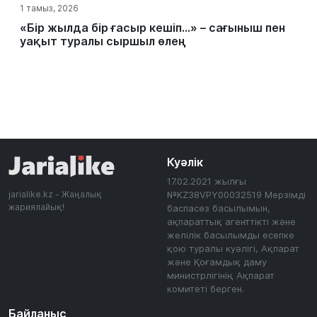
1 тамыз, 2026
«Бір жылда бір ғасыр кешіп…» – сағыныш пен
уақыт туралы сыршыл өлең
Куәлік
17.02.2021 жылғы
jarialike.kz - Жаңалық
№KZ38VPY00032519 Мерзімді
жариялайық!
баспасөз басылымын,
ақпараттық агенттікті және
желілік басылымды есепке
қою туралы куәлігі, Ақпарат
және Қоғамдық даму
министрлігінің Ақпарат
комитеті берген.
Байланыс