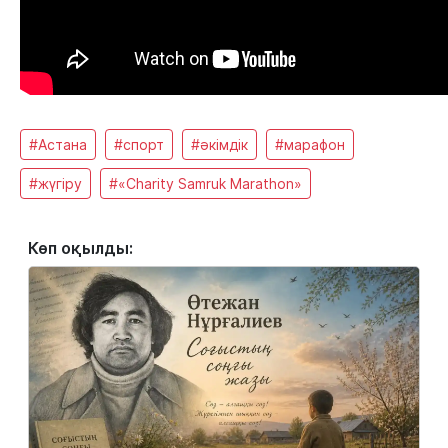
#Астана
#спорт
#әкімдік
#марафон
#жүгіру
#«Charity Samruk Marathon»
Көп оқылды: