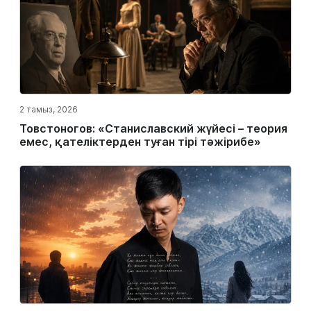
2 тамыз, 2026
Товстоногов: «Станиславский жүйесі – теория
емес, қателіктерден туған тірі тәжірибе»