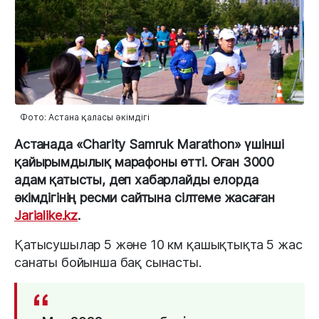
Фото: Астана қаласы әкімдігі
Астанада «Charity Samruk Marathon» үшінші
қайырымдылық марафоны өтті. Оған 3000
адам қатысты, деп хабарлайды елорда
әкімдігінің ресми сайтына сілтеме жасаған
Jarialike.kz
.
Қатысушылар 5 және 10 км қашықтықта 5 жас
санаты бойынша бақ сынасты.