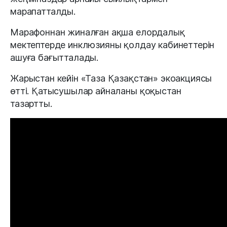
марапатталды.
Марафоннан жиналған ақша елордалық
мектептерде инклюзияны қолдау кабинеттерін
ашуға бағытталады.
Жарыстан кейін «Таза Қазақстан» экоакциясы
өтті. Қатысушылар айналаны қоқыстан
тазартты.