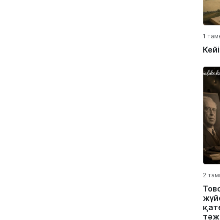
1 там
Кей
2 там
Тов
жүйе
қате
тәж