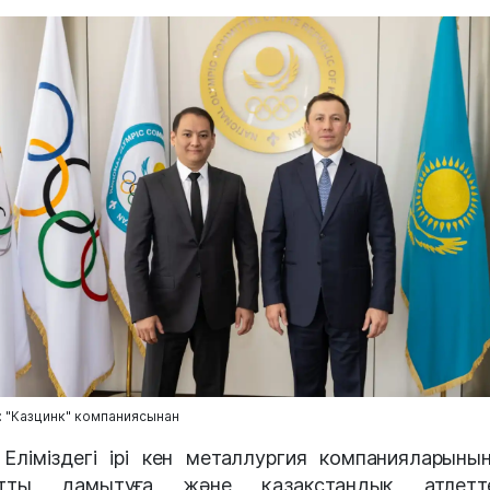
 "Казцинк" компаниясынан
Еліміздегі ірі кен металлургия компанияларының
ртты дамытуға және қазақстандық атлетте