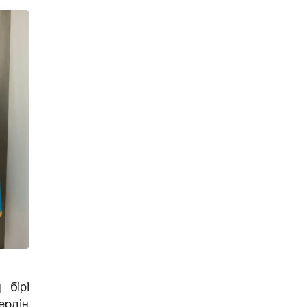
 бірі
рдің