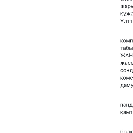
жары
құж
Ұлтт
комп
табы
ЖАНБ
жасө
сонд
көм
даму
пәнд
қамт
бөлі