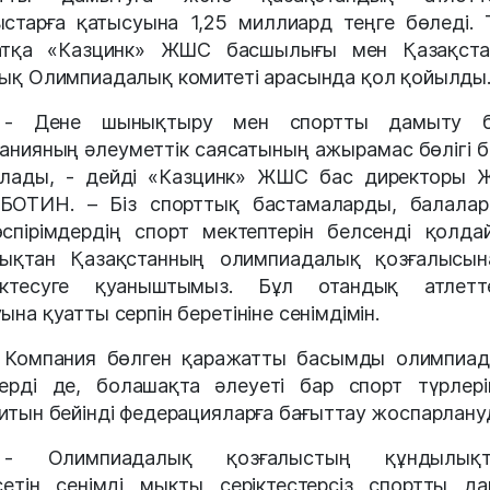
старға қатысуына 1,25 миллиард теңге бөледі. Т
атқа «Казцинк» ЖШС басшылығы мен Қазақста
ық Олимпиадалық комитеті арасында қол қойылды
- Дене шынықтыру мен спортты дамыту бі
анияның әлеуметтік саясатының ажырамас бөлігі 
лады, - дейді «Казцинк» ЖШС бас директоры 
ОТИН. – Біз спорттық бастамаларды, балала
спірімдердің спорт мектептерін белсенді қолда
ықтан Қазақстанның олимпиадалық қозғалысы
ектесуге қуаныштымыз. Бұл отандық атлетте
ына қуатты серпін беретініне сенімдімін.
Компания бөлген қаражатты басымды олимпиа
ерді де, болашақта әлеуеті бар спорт түрлер
итын бейінді федерацияларға бағыттау жоспарлану
- Олимпиадалық қозғалыстың құндылықт
сетін сенімді мықты серіктестерсіз спортты д