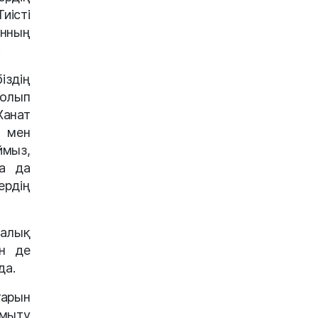
иісті
нның
.
здің
болып
Жанат
р мен
ймыз,
на да
рдің
далық
ін де
да.
арын
амыту