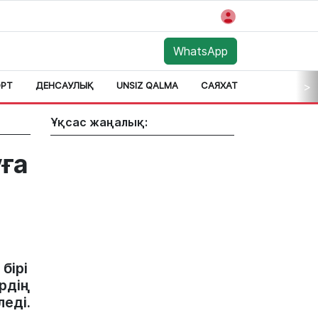
WhatsApp
РТ
ДЕНСАУЛЫҚ
UNSIZ QALMA
САЯХАТ
АЙМАҚ
>
Ұқсас жаңалық:
ға
бірі
рдің
еді.