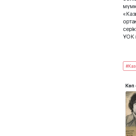
мүм
«Каз
орта
сері
ҰОК 
#Каз
Көп