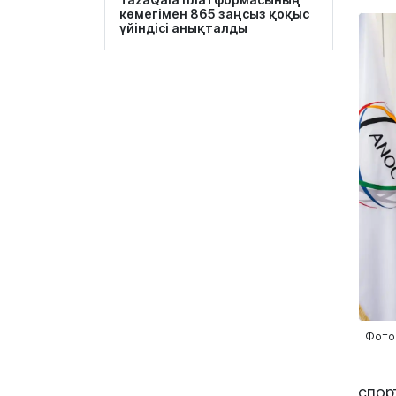
көмегімен 865 заңсыз қоқыс
үйіндісі анықталды
Фото:
спо