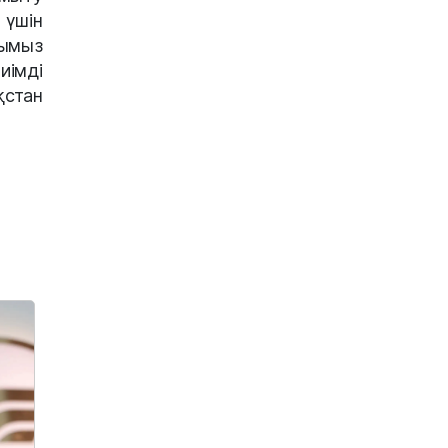
үшін
ғымыз
иімді
қстан