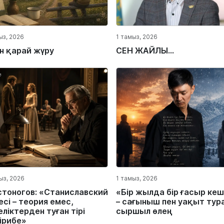
ыз, 2026
1 тамыз, 2026
ін қарай жүру
СЕН ЖАЙЛЫ...
ыз, 2026
1 тамыз, 2026
стоногов: «Станиславский
«Бір жылда бір ғасыр кеш
сі – теория емес,
– сағыныш пен уақыт тур
ліктерден туған тірі
сыршыл өлең
ірибе»