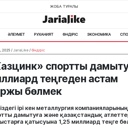
ЖОБА ТУРАЛЫ
ӘЛЕУМЕТ
РУХАНИЯТ
ӨНДІРІС
ЭКОНОМИКА
СПО
, 2025 /
JariaLike
/
Өндіріс
азцинк» спортты дамыту
ллиард теңгеден астам
аржы бөлмек
іздегі ірі кен металлургия компанияларының 
ртты дамытуға және қазақстандық атлетте
ыстарға қатысуына 1,25 миллиард теңге бөл