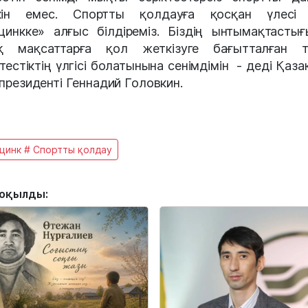
кін емес. Спортты қолдауға қосқан үлесі 
цинкке» алғыс білдіреміз. Біздің ынтымақтасты
қ мақсаттарға қол жеткізуге бағытталған т
ктестіктің үлгісі болатынына сенімдімін - деді Қаза
президенті Геннадий Головкин.
цинк # Спортты қолдау
 оқылды: