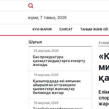
жұма, 7 тамыз, 2026
КҮН-ЖАРИЯ
САЯСАТ
ТАНЫМ ЖӘНЕ ОЙ
Шұғыл
4 сәуір
23 маусым, 2026
«К
Бас прокуратура
қазақстандықтарға ескерту
ми
жасады
қ
16 маусым, 2026
Қызылордада екі аяғынан
айырылған аттракцион
қызметкері жансақтау
Елім
бөлімінде жатыр
спо
жар
16 маусым, 2026
TazaQala платформасының