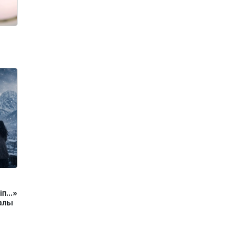
іп…»
алы