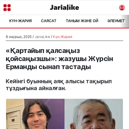
КҮН-ЖАРИЯ
САЯСАТ
ТАНЫМ ЖӘНЕ ОЙ
ӘЛЕУМЕТ
>
6 наурыз, 2025 /
JariaLike
/
Күн-Жария
«Қартайып қалсаңыз
қойсаңызшы»: жазушы Жүрсін
Ерманды сынап тастады
Кейінгі буынның аяқ алысы тақырып
тұздығына айналған.