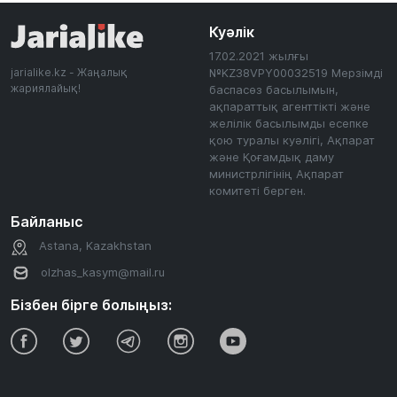
Куәлік
17.02.2021 жылғы
jarialike.kz - Жаңалық
№KZ38VPY00032519 Мерзімді
жариялайық!
баспасөз басылымын,
ақпараттық агенттікті және
желілік басылымды есепке
қою туралы куәлігі, Ақпарат
және Қоғамдық даму
министрлігінің Ақпарат
комитеті берген.
Байланыс
Astana, Kazakhstan
olzhas_kasym@mail.ru
Бізбен бірге болыңыз: