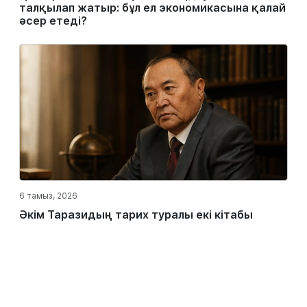
талқылап жатыр: бұл ел экономикасына қалай
әсер етеді?
6 тамыз, 2026
Әкім Таразидың тарих туралы екі кітабы