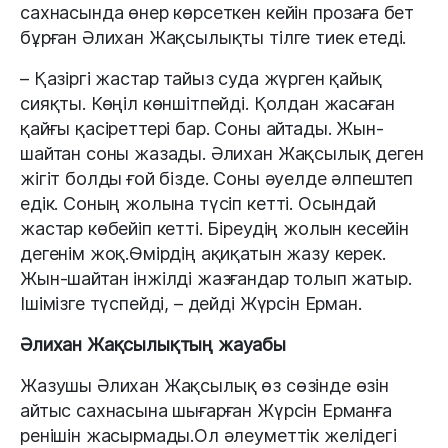
сахнасында өнер көрсеткен кейін прозаға бет
бұрған Әлихан Жақсылықты тілге тиек етеді.
– Қазіргі жастар тайыз суда жүрген қайық
сияқты. Көңіл көншітпейді. Қолдан жасаған
қайғы қасіреттері бар. Соны айтады. Жын-
шайтан соны жазады. Әлихан Жақсылық деген
жігіт болды ғой бізде. Соны әуелде әлпештеп
едік. Соның жолына түсіп кетті. Осындай
жастар көбейіп кетті. Біреудің жолын кесейін
дегенім жоқ.Өмірдің ақиқатын жазу керек.
Жын-шайтан інжілді жазғандар толып жатыр.
Ішімізге түспейді, – дейді Жүрсін Ерман.
Әлихан Жақсылықтың жауабы
Жазушы Әлихан Жақсылық өз сөзінде өзін
айтыс сахнасына шығарған Жүрсін Ерманға
ренішін жасырмады.Ол әлеуметтік желідегі