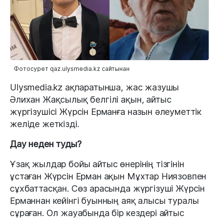
Фотосурет qaz.ulysmedia.kz сайтынан
Ulysmedia.kz ақпаратынша, жас жазушы
Әлихан Жақсылық белгілі ақын, айтыс
жүргізушісі Жүрсін Ерманға назын әлеуметтік
желіде жеткізді.
Дау неден туды?
Ұзақ жылдар бойы айтыс өнерінің тізгінін
ұстаған Жүрсін Ерман ақын Мұхтар Ниязовпен
сұхбаттасқан. Сөз арасында жүргізуші Жүрсін
Ерманнан кейінгі буынның аяқ алысы туралы
сұраған. Ол жауабында бір кездері айтыс