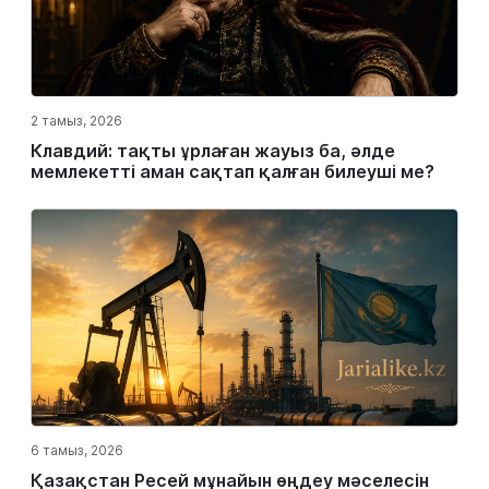
2 тамыз, 2026
Клавдий: тақты ұрлаған жауыз ба, әлде
мемлекетті аман сақтап қалған билеуші ме?
6 тамыз, 2026
Қазақстан Ресей мұнайын өңдеу мәселесін