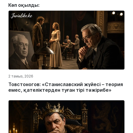
Көп оқылды:
2 тамыз, 2026
Товстоногов: «Станиславский жүйесі – теория
емес, қателіктерден туған тірі тәжірибе»