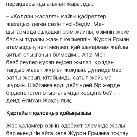
парақшасында ағынан жарылды.
– «Қолдан жасалған қайғы қасіреттер
жазады» деген сөзін түсінбедім. Мен
шығармада ешқашан өзім жайлы, өзімнің жеке
басым туралы жазып көрмеппін. Жүрсін Ерман
атамыздың нені меңзеп, қай шығармам жайлы
айтып отырғанын білмедім… Ата! Мен
бәзбіреулер құсап еңіреп жылап, қолдан
тағдыр жасап жүрген жоқпын. Дүниеде бар
затты жазып, кітабымды сатып жайыма
жүрмін. Шайтанға ерді дейтіндей бір жерде
бірдеңе істеп отырғанымды көрдіңіз бе? –
дейді Әлихан Жақсылық.
Қартайып қалсаңыз қойыңызшы
Жас қаламгер өзінің әдебиет әлемінде жолы
бар екендігін айта келе Жүрсін Ерманға тоқтау