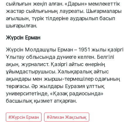
сыйлығын жеңіп алған. «Дарын» мемлекеттік
жастар сыйлығының лауреаты. Шығармалары
ағылшын, түрік тілдеріне аударылып басып
шығарылған.
Жүрсін Ерман
Жүрсін Молдашұлы Ерман – 1951 жылы қазіргі
Ұлытау облысында дүниеге келген. Белгілі
ақын, журналист. Қазіргі айтыс өнерінің
ұйымдастырушысы. Халықаралық айтыс
ақындары мен жыршы-термешілер одағының
төрағасы. Әр жылдары Еуразия ұлттық
университетінде, «Қазақ радиосында»
басшылық қызмет атқарған.
#Жүрсін Ерман
#Әлихан Жақсылық