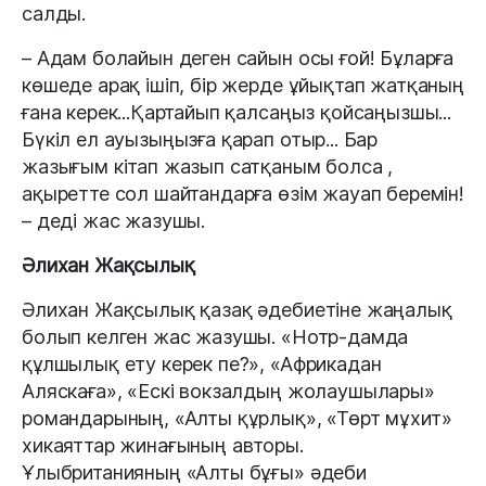
салды.
– Адам болайын деген сайын осы ғой! Бұларға
көшеде арақ ішіп, бір жерде ұйықтап жатқаның
ғана керек...Қартайып қалсаңыз қойсаңызшы...
Бүкіл ел ауызыңызға қарап отыр... Бар
жазығым кітап жазып сатқаным болса ,
ақыретте сол шайтандарға өзім жауап беремін!
– деді жас жазушы.
Әлихан Жақсылық
Әлихан Жақсылық қазақ әдебиетіне жаңалық
болып келген жас жазушы. «Нотр-дамда
құлшылық ету керек пе?», «Африкадан
Аляскаға», «Ескі вокзалдың жолаушылары»
романдарының, «Алты құрлық», «Төрт мұхит»
хикаяттар жинағының авторы.
Ұлыбританияның «Алты бұғы» әдеби