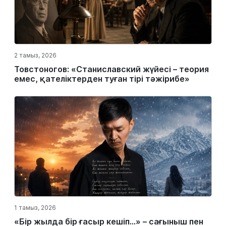
2 тамыз, 2026
Товстоногов: «Станиславский жүйесі – теория
емес, қателіктерден туған тірі тәжірибе»
1 тамыз, 2026
«Бір жылда бір ғасыр кешіп…» – сағыныш пен