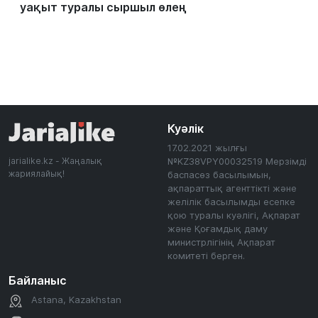
уақыт туралы сыршыл өлең
Куәлік
17.02.2021 жылғы
jarialike.kz - Жаңалық
№KZ38VPY00032519 Мерзімді
жариялайық!
баспасөз басылымын,
ақпараттық агенттікті және
желілік басылымды есепке
қою туралы куәлігі, Ақпарат
және Қоғамдық даму
министрлігінің Ақпарат
комитеті берген.
Байланыс
Astana, Kazakhstan