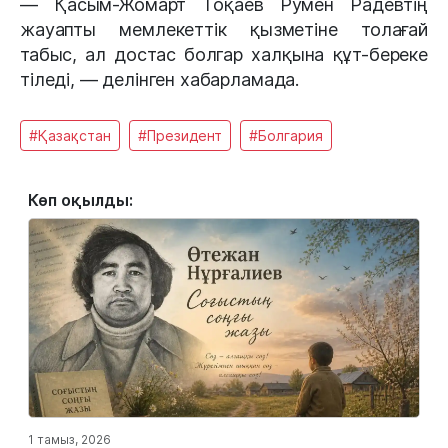
— Қасым-Жомарт Тоқаев Румен Радевтің
жауапты мемлекеттік қызметіне толағай
табыс, ал достас болгар халқына құт-береке
тіледі, — делінген хабарламада.
#Қазақстан
#Президент
#Болгария
Көп оқылды:
1 тамыз, 2026