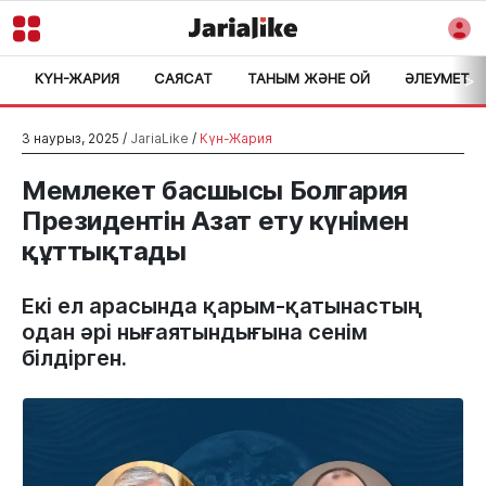
КҮН-ЖАРИЯ
САЯСАТ
ТАНЫМ ЖӘНЕ ОЙ
ӘЛЕУМЕТ
>
3 наурыз, 2025 /
JariaLike
/
Күн-Жария
Мемлекет басшысы Болгария
Президентін Азат ету күнімен
құттықтады
Екі ел арасында қарым-қатынастың
одан әрі нығаятындығына сенім
білдірген.