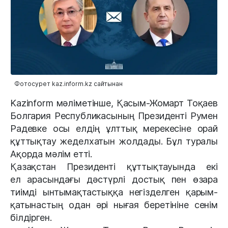
Фотосурет kaz.inform.kz сайтынан
Kazinform мәліметінше, Қасым-Жомарт Тоқаев
Болгария Республикасының Президенті Румен
Радевке осы елдің ұлттық мерекесіне орай
құттықтау жеделхатын жолдады. Бұл туралы
Ақорда мәлім етті.
Қазақстан Президенті құттықтауында екі
ел арасындағы дәстүрлі достық пен өзара
тиімді ынтымақтастыққа негізделген қарым-
қатынастың одан әрі нығая беретініне сенім
білдірген.