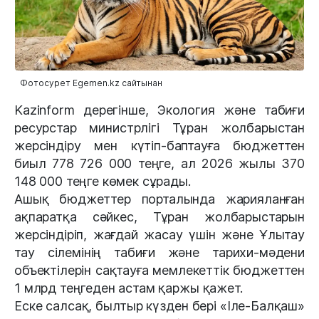
Фотосурет Egemen.kz сайтынан
Kazinform дерегінше, Экология және табиғи
ресурстар министрлігі Тұран жолбарыстан
жерсіндіру мен күтіп-баптауға бюджеттен
биыл 778 726 000 теңге, ал 2026 жылы 370
148 000 теңге көмек сұрады.
Ашық бюджеттер порталында жарияланған
ақпаратқа сәйкес, Тұран жолбарыстарын
жерсіндіріп, жағдай жасау үшін және Ұлытау
тау сілемінің табиғи және тарихи-мәдени
объектілерін сақтауға мемлекеттік бюджеттен
1 млрд теңгеден астам қаржы қажет.
Еске салсақ, былтыр күзден бері «Іле-Балқаш»