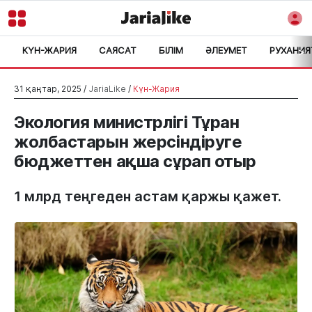
КҮН-ЖАРИЯ
САЯСАТ
БІЛІМ
ӘЛЕУМЕТ
РУХАНИЯ
>
31 қаңтар, 2025 /
JariaLike
/
Күн-Жария
Экология министрлігі Тұран
жолбастарын жерсіндіруге
бюджеттен ақша сұрап отыр
1 млрд теңгеден астам қаржы қажет.