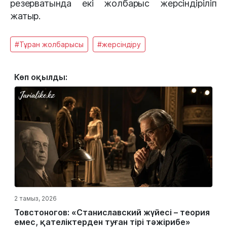
резерватында екі жолбарыс жерсіндіріліп
жатыр.
#Тұран жолбарысы
#жерсіндіру
Көп оқылды:
2 тамыз, 2026
Товстоногов: «Станиславский жүйесі – теория
емес, қателіктерден туған тірі тәжірибе»