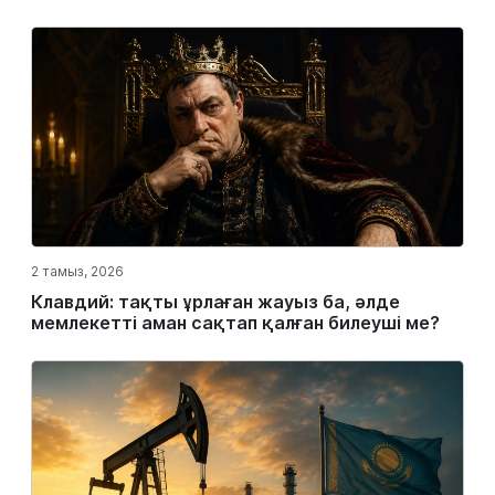
2 тамыз, 2026
Клавдий: тақты ұрлаған жауыз ба, әлде
мемлекетті аман сақтап қалған билеуші ме?