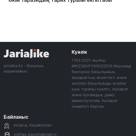
Әкім Таразидың тарих туралы екі кітабы
Куәлік
17.02.2021 жылғы
jarialike.kz - Жаңалық
№KZ38VPY00032519 Мерзімді
жариялайық!
баспасөз басылымын,
ақпараттық агенттікті және
желілік басылымды есепке
қою туралы куәлігі, Ақпарат
және Қоғамдық даму
министрлігінің Ақпарат
комитеті берген.
Байланыс
Astana, Kazakhstan
olzhas_kasym@mail.ru