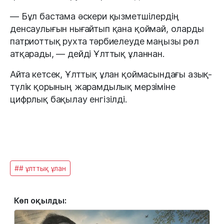
— Бұл бастама әскери қызметшілердің
денсаулығын нығайтып қана қоймай, оларды
патриоттық рухта тәрбиелеуде маңызы рөл
атқарады, — дейді Ұлттық ұланнан.
Айта кетсек, Ұлттық ұлан қоймасындағы азық-
түлік қорының жарамдылық мерзіміне
цифрлық бақылау енгізілді.
## ұлттық ұлан
Көп оқылды: