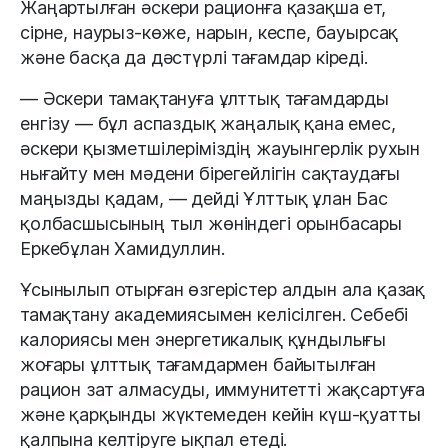
Жаңартылған әскери рационға қазақша ет,
сірне, наурыз-көже, нарын, кеспе, бауырсақ
және басқа да дәстүрлі тағамдар кіреді.
— Әскери тамақтануға ұлттық тағамдарды
енгізу — бұл аспаздық жаңалық қана емес,
әскери қызметшілеріміздің жауынгерлік рухын
нығайту мен мәдени бірегейлігін сақтаудағы
маңызды қадам, — дейді Ұлттық ұлан Бас
қолбасшысының тыл жөніндегі орынбасары
Еркебұлан Хамидуллин.
Ұсынылып отырған өзгерістер алдын ала қазақ
тамақтану академиясымен келісілген. Себебі
калориясы мен энергетикалық құндылығы
жоғары ұлттық тағамдармен байытылған
рацион зат алмасуды, иммунитетті жақсартуға
және қарқынды жүктемеден кейін күш-қуатты
қалпына келтіруге ықпал етеді.