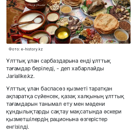
Фото: e-history.kz
Ұлттық ұлан сарбаздарына енді ұлттық
тағамдар беріледі, - деп хабарлайды
Jarialike.kz.
Ұлттық ұлан баспасөз қызметі таратқан
ақпаратқа сүйенсек, қазақ халқының ұлттық
тағамдарын танымал ету мен мәдени
құндылықтарды сақтау мақсатында әскери
қызметшілердің рационына өзгерістер
енгізілді.