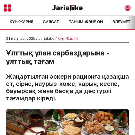
КҮН-ЖАРИЯ
САЯСАТ
ТАНЫМ ЖӘНЕ ОЙ
ӘЛЕУМЕТ
>
31 қаңтар, 2025 /
JariaLike
/
Күн-Жария
Ұлттық ұлан сарбаздарына -
ұлттық тағам
Жаңартылған әскери рационға қазақша
ет, сірне, наурыз-көже, нарын, кеспе,
бауырсақ және басқа да дәстүрлі
тағамдар кіреді.