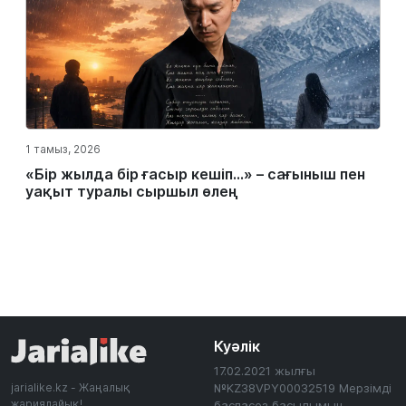
1 тамыз, 2026
«Бір жылда бір ғасыр кешіп…» – сағыныш пен
уақыт туралы сыршыл өлең
Куәлік
17.02.2021 жылғы
jarialike.kz - Жаңалық
№KZ38VPY00032519 Мерзімді
жариялайық!
баспасөз басылымын,