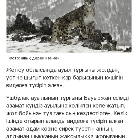
Фото: ашық дерек көзінен
Жетісу облысында ауыл тұрғыны жолдың
үстіне шығып кеткен қар барысының күшігін
видеоға түсіріп алған.
Үшбұлақ ауылының тұрғыны Бауыржан есімді
азамат күндіз ауылына көлікпен келе жатып,
жол бойынан түз тағысын кездестірген. Көлік
ішінде отырып аланды видеоға түсіріп алған
азамат адам көзіне сирек түсетін аңның
алдынан шыққанын жақсылыққа жорығанын