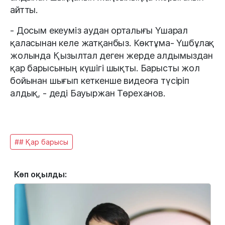
айтты.
- Досым екеуміз аудан орталығы Үшарал
қаласынан келе жатқанбыз. Көктұма- Үшбұлақ
жолында Қызылтал деген жерде алдымыздан
қар барысының күшігі шықты. Барысты жол
бойынан шығып кеткенше видеоға түсіріп
алдық, - деді Бауыржан Төреханов.
## Қар барысы
Көп оқылды: