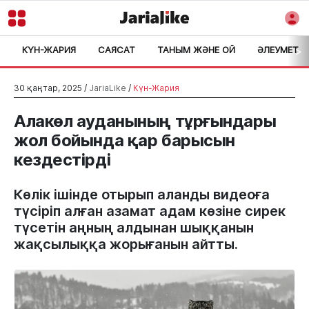
КҮН-ЖАРИЯ
САЯСАТ
ТАНЫМ ЖӘНЕ ОЙ
ӘЛЕУМЕТ
>
30 қаңтар, 2025 /
JariaLike
/
Күн-Жария
Алакөл ауданының тұрғындары
жол бойында қар барысын
кездестірді
Көлік ішінде отырып аланды видеоға
түсіріп алған азамат адам көзіне сирек
түсетін аңның алдынан шыққанын
жақсылыққа жорығанын айтты.