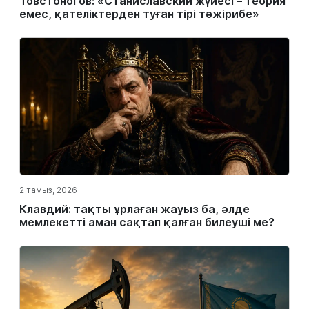
Товстоногов: «Станиславский жүйесі – теория
емес, қателіктерден туған тірі тәжірибе»
2 тамыз, 2026
Клавдий: тақты ұрлаған жауыз ба, әлде
мемлекетті аман сақтап қалған билеуші ме?