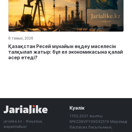
6 тамыз, 2026
Қазақстан Ресей мұнайын өңдеу мәселесін
талқылап жатыр: бұл ел экономикасына қалай
әсер етеді?
Куәлік
17.02.2021 жылғы
jarialike.kz - Жаңалық
№KZ38VPY00032519 Мерзімді
жариялайық!
баспасөз басылымын,