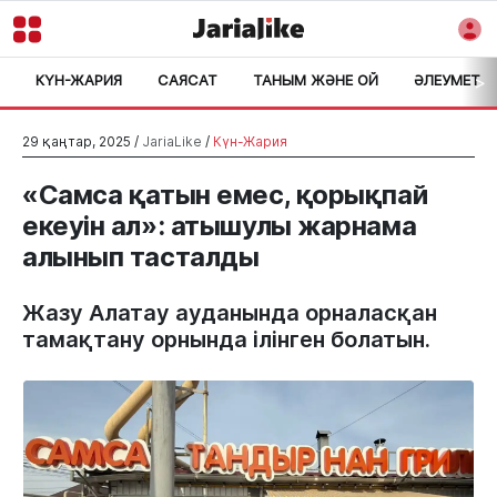
КҮН-ЖАРИЯ
САЯСАТ
ТАНЫМ ЖӘНЕ ОЙ
ӘЛЕУМЕТ
>
29 қаңтар, 2025 /
JariaLike
/
Күн-Жария
«Самса қатын емес, қорықпай
екеуін ал»: атышулы жарнама
алынып тасталды
Жазу Алатау ауданында орналасқан
тамақтану орнында ілінген болатын.