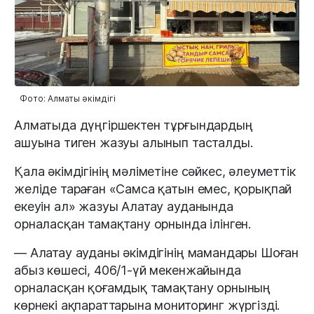
Фото: Алматы әкімдігі
Алматыда дүңгіршектен тұрғындардың
ашуына тиген жазуы алынып тасталды.
Қала әкімдігінің мәліметіне сәйкес, әлеуметтік
желіде тараған «Самса қатын емес, қорықпай
екеуін ал» жазуы Алатау ауданында
орналасқан тамақтану орнында ілінген.
— Алатау ауданы әкімдігінің мамандары Шоған
абыз көшесі, 406/1-үй мекенжайында
орналасқан қоғамдық тамақтану орнының
көрнекі ақпараттарына мониторинг жүргізді.