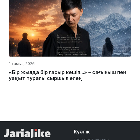
1 тамыз, 2026
«Бір жылда бір ғасыр кешіп…» – сағыныш пен
уақыт туралы сыршыл өлең
Куәлік