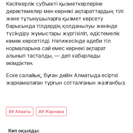
Кәсіпкерлік субъекті қызметкерлеріне
деректемелер мен көрнекі ақпараттардың тілі
және тұтынушыларға қызмет көрсету
барысында тілдердің қолданылуы жөнінде
түсіндіру жұмыстары жүргізіліп, әдістемелік
көмек көрсетілді. Нәтижесінде әдеби тіл
нормаларына сай емес көрнекі ақпарат
алынып тасталды, — деп хабарлады
әкімдіктен.
Еске салайық, бұған дейін Алматыда есірткі
жарнамалаған тұрғын сотталғанын жазғанбыз.
## Алматы
## Жарнама
Көп оқылды: