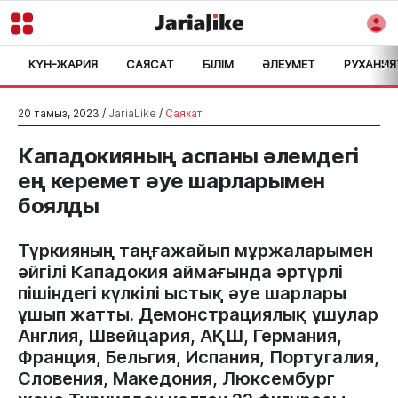
КҮН-ЖАРИЯ
САЯСАТ
БІЛІМ
ӘЛЕУМЕТ
РУХАНИЯ
>
20 тамыз, 2023 /
JariaLike
/
Саяхат
Кападокияның аспаны әлемдегі
ең керемет әуе шарларымен
боялды
Түркияның таңғажайып мұржаларымен
әйгілі Кападокия аймағында әртүрлі
пішіндегі күлкілі ыстық әуе шарлары
ұшып жатты. Демонстрациялық ұшулар
Англия, Швейцария, АҚШ, Германия,
Франция, Бельгия, Испания, Португалия,
Словения, Македония, Люксембург