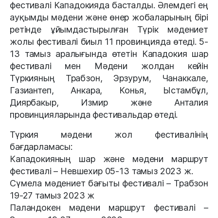
фестивалі Кападокияда басталды. Әлемдегі ең
ауқымды мәдени және өнер жобаларының бірі
ретінде ұйымдастырылған Түрік мәдениет
жолы фестивалі биыл 11 провинцияда өтеді. 5-
13 тамыз аралығында өтетін Кападокия шар
фестивалі мен Мәдени жолдан кейін
Түркияның Трабзон, Эрзурум, Чанаккале,
Газиантеп, Анкара, Конья, Ыстамбұл,
Диярбакыр, Измир және Анталия
провинцияларында фестивальдар өтеді.
Түркия мәдени жол фестивалінің
бағдарламасы:
Кападокияның шар және мәдени маршрут
фестивалі – Невшехир 05-13 тамыз 2023 ж.
Сүмела мәдениет бағыты фестивалі – Трабзон
19-27 тамыз 2023 ж
Паландокен мәдени маршрут фестивалі –