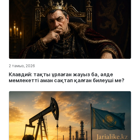
2 тамыз, 2026
Клавдий: тақты ұрлаған жауыз ба, әлде
мемлекетті аман сақтап қалған билеуші ме?