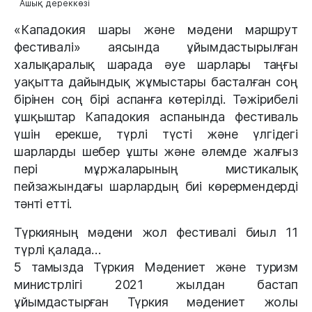
Ашық дереккөзі
«Кападокия шары және мәдени маршрут
фестивалі» аясында ұйымдастырылған
халықаралық шарада әуе шарлары таңғы
уақытта дайындық жұмыстары басталған соң
бірінен соң бірі аспанға көтерілді. Тәжірибелі
ұшқыштар Кападокия аспанында фестиваль
үшін ерекше, түрлі түсті және үлгідегі
шарларды шебер ұшты және әлемде жалғыз
пері мұржаларының мистикалық
пейзажындағы шарлардың биі көрермендерді
тәнті етті.
Түркияның мәдени жол фестивалі биыл 11
түрлі қалада…
5 тамызда Түркия Мәдениет және туризм
министрлігі 2021 жылдан бастап
ұйымдастырған Түркия мәдениет жолы