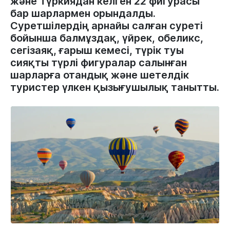
және Түркиядан келген 22 фигурасы
бар шарлармен орындалды.
Суретшілердің арнайы салған суреті
бойынша балмұздақ, үйрек, обеликс,
сегізаяқ, ғарыш кемесі, түрік туы
сияқты түрлі фигуралар салынған
шарларға отандық және шетелдік
туристер үлкен қызығушылық танытты.