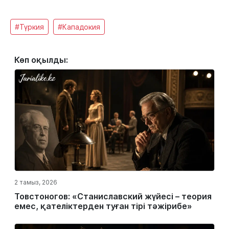
#Түркия
#Кападокия
Көп оқылды:
2 тамыз, 2026
Товстоногов: «Станиславский жүйесі – теория
емес, қателіктерден туған тірі тәжірибе»