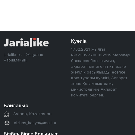
Куәлік
17.02.2021 жылғы
jarialike.kz - Жаңалық
№KZ38VPY00032519 Мерзімді
жариялайық!
баспасөз басылымын,
ақпараттық агенттікті және
желілік басылымды есепке
қою туралы куәлігі, Ақпарат
және Қоғамдық даму
министрлігінің Ақпарат
комитеті берген.
Байланыс
Astana, Kazakhstan
olzhas_kasym@mail.ru
Бізбен бірге болыңыз: