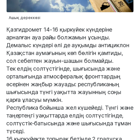
Ашық дереккөзі
Қазгидромет 14-16 қыркүйек күндеріне
арналған ауа райы болжамын ұсынды.
Демалыс күндері әлі де ауқымды антициклон
Қазақстан аумағының көп бөлігін қамтиды,
сол себептен жауын-шашын болмайды.
Тек елдің солтүстігінде, шығысында және
орталығында атмосфералық фронттардың
әсерінен жаңбыр жауады: республиканың
шығысында түнгі уақытта жауынның соңы
қарға ұласуы мүмкін.
Республика бойынша жел күшейеді. Түнгі және
таңертеңгі уақыттарда елдің солтүстігінде,
солтүстік-батысында және шығысында тұман
түседі.
16 қыркүйекте топырақ бетінде 2 градусқа