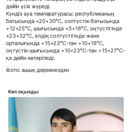
дейін үсік жүреді.
Күндіз ауа температурасы: республиканың
батысында +20+30°С, солтүстік-батысында
+12+25°С, шығысында +5+18°С, оңтүстігінде
+23+32°С, елдің солтүстігінде және
орталығында +15+23°С-тан +10+18°С,
оңтүстік-шығысында +10+23°С-тан +15+27°С-
қа дейін көтеріледі.
Фото: ашық дереккөзден
Көп оқылды: