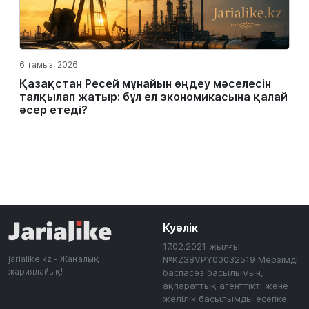
6 тамыз, 2026
Қазақстан Ресей мұнайын өңдеу мәселесін
талқылап жатыр: бұл ел экономикасына қалай
әсер етеді?
Куәлік
17.02.2021 жылғы
jarialike.kz - Жаңалық
№KZ38VPY00032519 Мерзімді
жариялайық!
баспасөз басылымын,
ақпараттық агенттікті және
желілік басылымды есепке