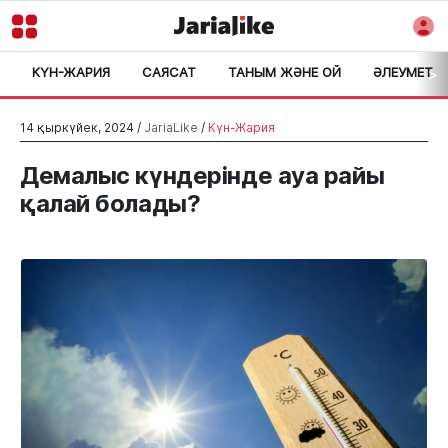
КҮН-ЖАРИЯ
САЯСАТ
ТАНЫМ ЖӘНЕ ОЙ
ӘЛЕУМЕТ
>
14 қыркүйек, 2024 /
JariaLike
/
Күн-Жария
Демалыс күндерінде ауа райы
қалай болады?