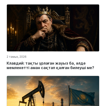
2 тамыз, 2026
Клавдий: тақты ұрлаған жауыз ба, әлде
мемлекетті аман сақтап қалған билеуші ме?