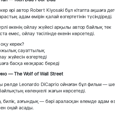
пкер әрі автор Robert Kiyosaki бұл кітапта ақшаға де
арастың адам өмірін қалай өзгертетінін түсіндіреді.
түрлі әкенің ойлау жүйесі арқылы автор байлық тек
ста емес, ойлау тәсілінде екенін көрсетеді.
 оқу керек?
ржылық сауаттылық
лау жүйесін өзгертеді
шаға басқа көзқарас береді
ино — The Wolf of Wall Street
ы рөлде Leonardo DiCaprio ойнаған бұл фильм — ше
байлықтың көлеңкелі жағын көрсетеді.
, билік, азғындық — бәрі араласқан әлемде адам ө
нен оңай асады.