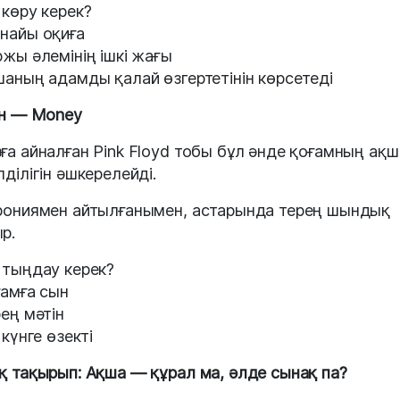
 көру керек?
найы оқиға
ржы әлемінің ішкі жағы
шаның адамды қалай өзгертетінін көрсетеді
ән — Money
ға айналған Pink Floyd тобы бұл әнде қоғамның ақш
лділігін әшкерелейді.
рониямен айтылғанымен, астарында терең шындық
р.
 тыңдау керек?
ғамға сын
рең мәтін
 күнге өзекті
қ тақырып: Ақша — құрал ма, әлде сынақ па?