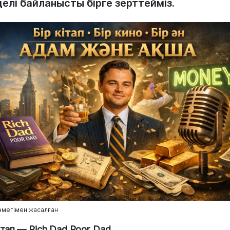
елі байланысты бірге зерттейміз.
өмегімен жасалған
кітап — Rich Dad Poor Dad