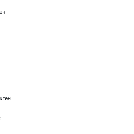
ген
ктен
з