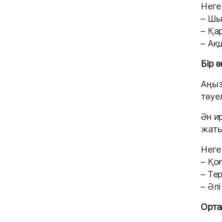
Неге
– Шы
– Қа
– Ақ
Бір 
Аңыз
тәуе
Ән и
жаты
Неге
– Қо
– Те
– Әлі
Орта