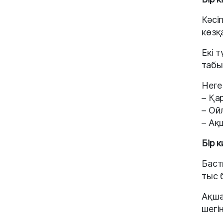
Кәсі
көзқ
Екі 
табы
Неге
– Қа
– Ой
– Ақ
Бір к
Баст
тыс 
Ақша
шегі