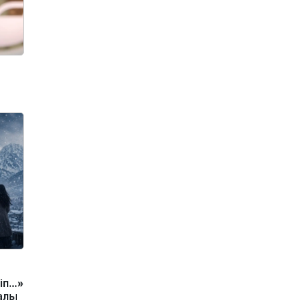
іп…»
алы