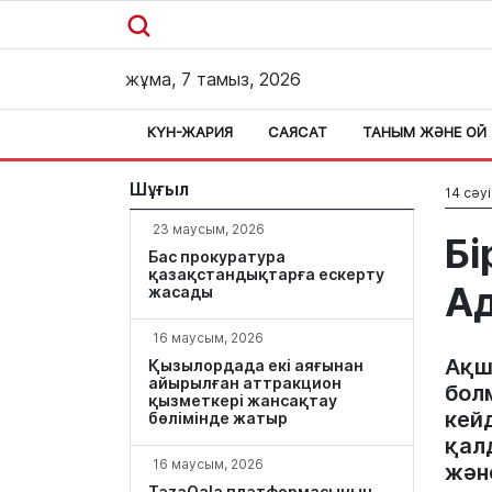
жұма, 7 тамыз, 2026
КҮН-ЖАРИЯ
САЯСАТ
ТАНЫМ ЖӘНЕ ОЙ
Шұғыл
14 сәуі
23 маусым, 2026
Бі
Бас прокуратура
қазақстандықтарға ескерту
Ад
жасады
16 маусым, 2026
Ақш
Қызылордада екі аяғынан
айырылған аттракцион
бол
қызметкері жансақтау
кейд
бөлімінде жатыр
қал
16 маусым, 2026
жән
TazaQala платформасының