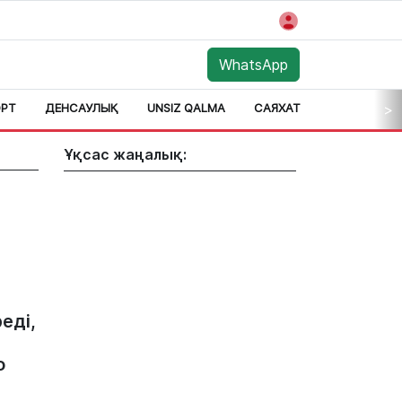
WhatsApp
РТ
ДЕНСАУЛЫҚ
UNSIZ QALMA
САЯХАТ
АЙМАҚ
>
Ұқсас жаңалық:
еді,
о