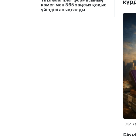
күрд
көмегімен 865 заңсыз қоқыс
үйіндісі анықталды
ЖИ к
Бір 