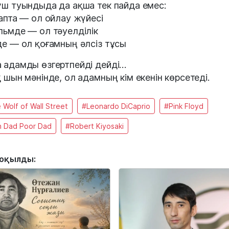
үш туындыда да ақша тек пайда емес:
тапта — ол ойлау жүйесі
льмде — ол тәуелділік
де — ол қоғамның әлсіз тұсы
 адамды өзгертпейді дейді…
қ шын мәнінде, ол адамның кім екенін көрсетеді.
 Wolf of Wall Street
#Leonardo DiCaprio
#Pink Floyd
h Dad Poor Dad
#Robert Kiyosaki
 оқылды: