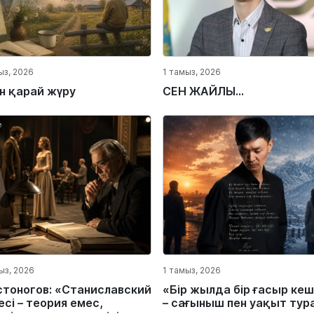
ыз, 2026
1 тамыз, 2026
ін қарай жүру
СЕН ЖАЙЛЫ...
ыз, 2026
1 тамыз, 2026
стоногов: «Станиславский
«Бір жылда бір ғасыр кеш
сі – теория емес,
– сағыныш пен уақыт тур