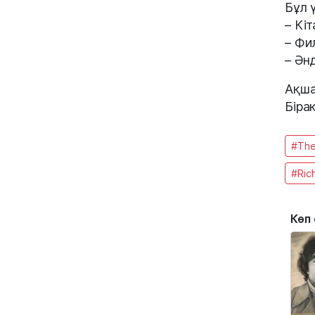
Бұл 
– Кі
– Фи
– Ән
Ақша
Біра
#The
#Ric
Көп