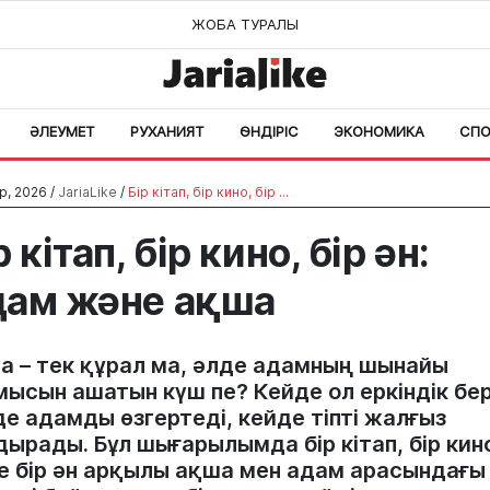
ЖОБА ТУРАЛЫ
ӘЛЕУМЕТ
РУХАНИЯТ
ӨНДІРІС
ЭКОНОМИКА
СПО
р, 2026 /
JariaLike
/
Бір кітап, бір кино, бір ...
р кітап, бір кино, бір ән:
ам және ақша
а – тек құрал ма, әлде адамның шынайы
мысын ашатын күш пе? Кейде ол еркіндік бер
е адамды өзгертеді, кейде тіпті жалғыз
дырады. Бұл шығарылымда бір кітап, бір кин
е бір ән арқылы ақша мен адам арасындағы