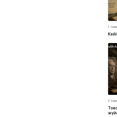
1 там
Кей
2 там
Тов
жүйе