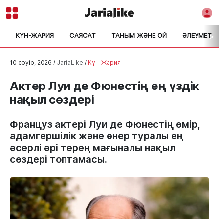
КҮН-ЖАРИЯ
САЯСАТ
ТАНЫМ ЖӘНЕ ОЙ
ӘЛЕУМЕТ
>
10 сәуір, 2026 /
JariaLike
/
Күн-Жария
Актер Луи де Фюнестің ең үздік
нақыл сөздері
Француз актері Луи де Фюнестің өмір,
адамгершілік және өнер туралы ең
әсерлі әрі терең мағыналы нақыл
сөздері топтамасы.