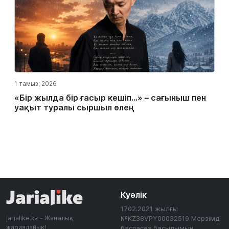
1 тамыз, 2026
«Бір жылда бір ғасыр кешіп…» – сағыныш пен
уақыт туралы сыршыл өлең
Куәлік
17.02.2021 жылғы
jarialike.kz - Жаңалық
№KZ38VPY00032519 Мерзімді
жариялайық!
баспасөз басылымын,