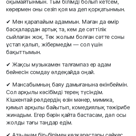
оқымайтынмын. Тым білімді болып кетсем,
көрермен оны сезіп қоя ма деп қорқатынмын.
✔ Мен қарапайым адаммын. Маған да өмір
басқалардан артық та, кем де сәттілік
сыйлаған жоқ. Тек жолым болған сәтте соны
ұстап қалып, жібермедім — сол үшін
бақыттымын.
✔ Жақсы музыкамен талғампаз ер адам
бейнесін сомдау әлдеқайда оңай.
✔ Мансабымның баяу дамығанына өкінбеймін.
Сол арқылы кәсібімді терең түсіндім.
Кішкентай рөлдердің өзін мәнер, мимика,
қимыл арқылы байытып, комедиялық тәжірибе
жинадым. Егер бәрін қайта бастасам, дәл осы
жолды тағы таңдар едім.
✔ Ата-анам бір-бірімен көзқарастары сәйкес