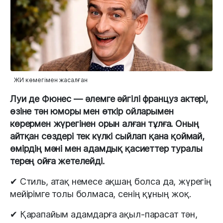
ЖИ көмегімен жасалған
Луи де Фюнес — әлемге әйгілі француз актері,
өзіне тән юморы мен өткір ойларымен
көрермен жүрегінен орын алған тұлға. Оның
айтқан сөздері тек күлкі сыйлап қана қоймай,
өмірдің мәні мен адамдық қасиеттер туралы
терең ойға жетелейді.
✔ Стиль, атақ немесе ақшаң болса да, жүрегің
мейірімге толы болмаса, сенің құның жоқ.
✔ Қарапайым адамдарға ақыл-парасат тән,