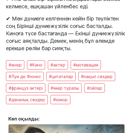
келмесе, ешқашан үйленбес еді.
✔ Мен дүниеге келгеннен кейін бір тәуліктен
соң Бірінші дүниежүзілік соғыс басталды.
Киноға түсе бастағанда — Екінші дүниежүзілік
соғыс аяқталды. Демек, менің бұл әлемде
ерекше рөлім бар сияқты.
#өнер
#Кино
#актер
#мотивация
#Луи де Фюнес
#цитаталар
#нақыл сөздер
#француз актері
#өмір туралы
#ойлар
#даналық сөздер
#юмор
Көп оқылды: