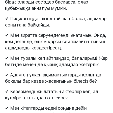
бірақ оларды ессіздер басқарса, олар
құбыжыққа айналуы мүмкін.
✔ Пиджагыңда кішкентай шаң болса, адамдар
соны ғана байқайды.
✔ Мен зиратта серуендегенді ұнатамын. Онда,
кем дегенде, ешкім қарсы сөйлемейтін тыныш
адамдарды кездестіресің.
✔ Мен туралы көп айтпаңдар, балаларым! Жер
бетінде менен де қызық адамдар жетерлік.
✔ Адам ең үлкен ақымақтықтарды қолында
бокалы бар кезде жасайтынын білесіз бе?
✔ Көрерменді жылататын актерлер көп, ал
күлдіре алатындар өте сирек.
✔ Мен кітаптарды әдейі соңына дейін