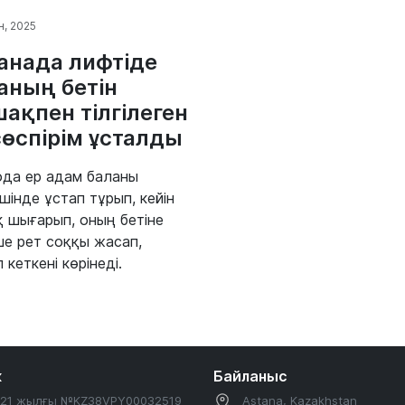
н, 2025
анада лифтіде
аның бетін
ақпен тілгілеген
өспірім ұсталды
да ер адам баланы
ішінде ұстап тұрып, кейін
 шығарып, оның бетіне
ше рет соққы жасап,
 кеткені көрінеді.
к
Байланыс
2021 жылғы №KZ38VPY00032519
Astana, Kazakhstan