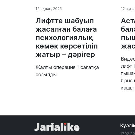
12 ақпан, 2025
12 ақпа
Лифтте шабуыл
Аст
жасалған балаға
бал
психологиялық
пыш
көмек көрсетіліп
жас
жатыр – дәрігер
Видео
лифт 
Жалпы операция 1 сағатқа
пышақ
созылды.
бірне
қашып
Куәлі
17.02.