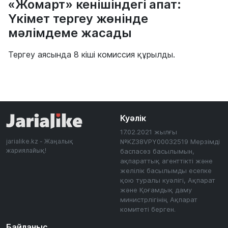
«Жомарт» кенішіндегі апат:
Үкімет тергеу жөнінде
мәлімдеме жасады
Тергеу аясында 8 кіші комиссия құрылды.
Куәлік
17.02.2021 жылғы
jarialike.kz - Жаңалық
№KZ38VPY00032519 Мерзімді
жариялайық!
баспасөз басылымын,
ақпараттық агенттікті және
желілік басылымды есепке
қою туралы куәлігі, Ақпарат
және Қоғамдық даму
министрлігінің Ақпарат
комитеті берген.
Байланыс