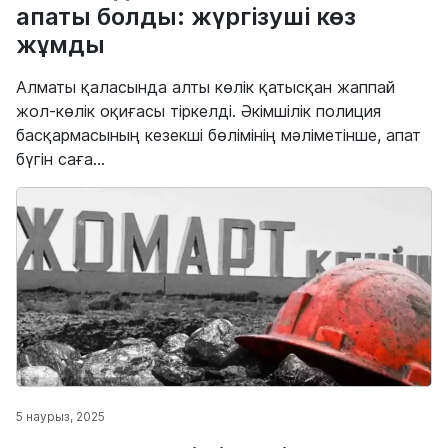
апаты болды: жүргізуші көз
жұмды
Алматы қаласында алты көлік қатысқан жаппай
жол-көлік оқиғасы тіркелді. Әкімшілік полиция
басқармасының кезекші бөлімінің мәліметінше, апат
бүгін саға...
5 наурыз, 2025