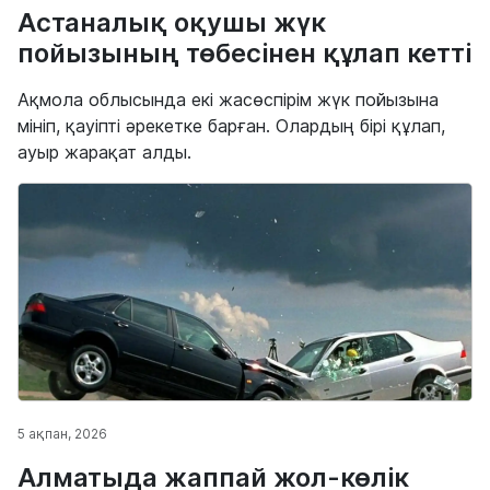
Астаналық оқушы жүк
пойызының төбесінен құлап кетті
Ақмола облысында екі жасөспірім жүк пойызына
мініп, қауіпті әрекетке барған. Олардың бірі құлап,
ауыр жарақат алды.
5 ақпан, 2026
Алматыда жаппай жол-көлік