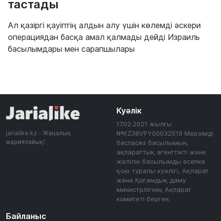
тастады
Ал қазіргі қауіптің алдын алу үшін көлемді әскери
операциядан басқа амал қалмады дейді Израиль
басылымдары мен сарапшылары
Куәлік
17.02.2021 жылғы
jarialike.kz - Жаңалық
№KZ38VPY00032519 Мерзімді
жариялайық!
баспасөз басылымын,
ақпараттық агенттікті және
желілік басылымды есепке
қою туралы куәлігі, Ақпарат
және Қоғамдық даму
министрлігінің Ақпарат
комитеті берген.
Байланыс