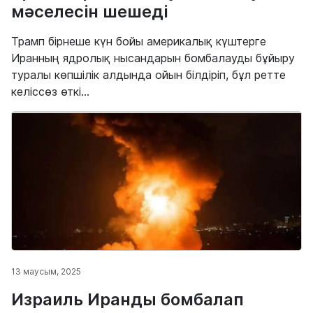
мәселесін шешеді
Трамп бірнеше күн бойы америкалық күштерге
Иранның ядролық нысандарын бомбалауды бұйыру
туралы көпшілік алдында ойын білдіріп, бұл ретте
келіссөз өткі...
13 маусым, 2025
Израиль Иранды бомбалап