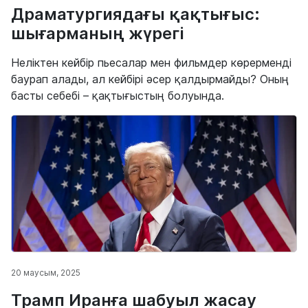
Драматургиядағы қақтығыс:
шығарманың жүрегі
Неліктен кейбір пьесалар мен фильмдер көрерменді
баурап алады, ал кейбірі әсер қалдырмайды? Оның
басты себебі – қақтығыстың болуында.
20 маусым, 2025
Трамп Иранға шабуыл жасау