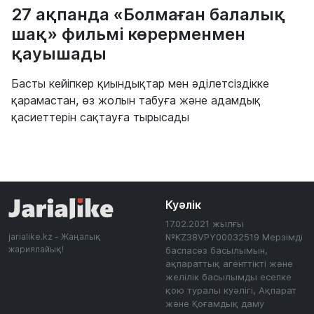
27 ақпанда «Болмаған балалық
шақ» фильмі көрерменмен
қауышады
Басты кейіпкер қиындықтар мен әділетсіздікке
қарамастан, өз жолын табуға және адамдық
қасиеттерін сақтауға тырысады
Куәлік
17.02.2021 жылғы
jarialike.kz - Жаңалық
№KZ38VPY00032519 Мерзімді
жариялайық!
баспасөз басылымын,
ақпараттық агенттікті және
желілік басылымды есепке
қою туралы куәлігі, Ақпарат
және Қоғамдық даму