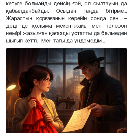
кетуге болмайды дейсің ғой, ол сылтауың да
қабылданбайды. Осыдан таңда бітірме...
Жарастың қорғағанын көрейін сонда сені, –
деді де қолыма мекен-жайы мен телефон
нөмірі жазылған қағазды ұстатты да бөлмеден
шығып кетті. Мен тағы да үндемедім...