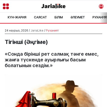
КҮН-ЖАРИЯ
САЯСАТ
БІЛІМ
ӘЛЕУМЕТ
РУХАНИЯ
>
24 наурыз, 2026 /
JariaLike
/
Руханият
Тігінші (Әңгіме)
«Сонда бірінші рет салмақ тәнге емес,
жанға түскенде ауырлығы басым
болатынын сездім.»