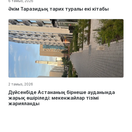
6 тамыз, 2026
Әкім Таразидың тарих туралы екі кітабы
2 тамыз, 2026
Дүйсенбіде Астананың бірнеше ауданында
жарық өшіріледі: мекенжайлар тізімі
жарияланды