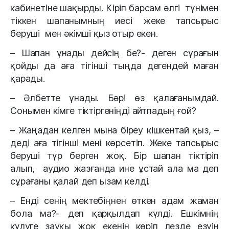
кабинетіне шақырды. Кіріп барсам әлгі түнімен
тіккен шапанымның иесі жеке тапсырыс
беруші мен әкімші қыз отыр екен.
– Шапан ұнады дейсің бе?- деген сұрағын
қойды да аға тігінші тыңда дегендей маған
қарады.
– Әлбетте ұнады. Бәрі өз қалағанымдай.
Сонымен кімге тіктіргеніңді айтпадың ғой?
– Жаңадан келген мына біреу кішкентай қыз, –
деді аға тігінші мені көрсетіп. Жеке тапсырыс
беруші түр берген жоқ. Бір шапан тіктіріп
алып, аудио жазғанда ине ұстай ала ма деп
сұрағаны қалай деп ызам келді.
– Енді сенің мектебіңнен өткен адам жаман
бола ма?- деп қарқылдап күлді. Ешкімнің
күлуге зауқы жоқ екенін көріп лезде езуін