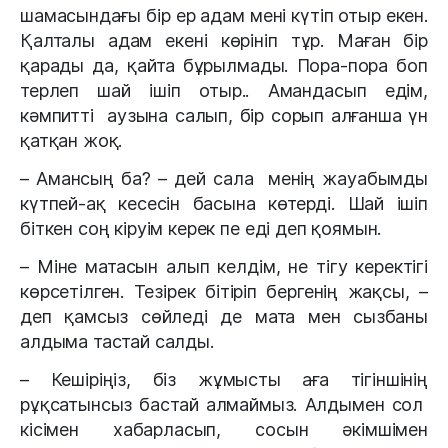
шамасындағы бір ер адам мені күтіп отыр екен.
Қалталы адам екені көрініп тұр. Маған бір
қарады да, қайта бұрылмады. Пора-пора боп
терлеп шай ішіп отыр.. Амандасып едім,
кәмпитті аузына салып, бір сорып алғанша үн
қатқан жоқ.
– Амансың ба? – дей сала менің жауабымды
күтпей-ақ кесесін басына көтерді. Шай ішіп
біткен соң кіруім керек пе еді деп қоямын.
– Міне матасын алып келдім, не тігу керектігі
көрсетілген. Тезірек бітіріп бергенің жақсы, –
деп қамсыз сөйледі де мата мен сызбаны
алдыма тастай салды.
– Кешіріңіз, біз жұмысты аға тігіншінің
рұқсатынсыз бастай алмаймыз. Алдымен сол
кісімен хабарласып, сосын әкімшімен