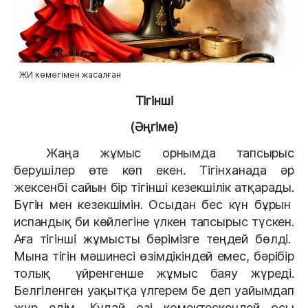
ЖИ көмегімен жасалған
Тігінші
(
Әңгіме
)
Жаңа жұмыс орнымда тапсырыс
берушілер өте көп екен. Тігінханада әр
жексенбі сайын бір тігінші кезекшілік атқарады.
Бүгін мен кезекшімін. Осыдан бес күн бұрын
испандық би көйлегіне үлкен тапсырыс түскен.
Аға тігінші жұмысты бәрімізге теңдей бөлді.
Мына тігін мәшинесі өзімдікіндей емес, бәрібір
толық үйренгенше жұмыс баяу жүреді.
Белгіленген уақытқа үлгерем бе деп уайымдап
жүр едім. Құдай өзі көмектескендей осы