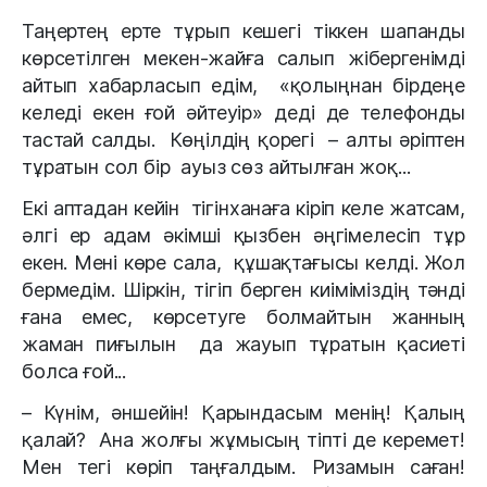
Таңертең ерте тұрып кешегі тіккен шапанды
көрсетілген мекен-жайға салып жібергенімді
айтып хабарласып едім, «қолыңнан бірдеңе
келеді екен ғой әйтеуір» деді де телефонды
тастай салды. Көңілдің қорегі – алты әріптен
тұратын сол бір ауыз сөз айтылған жоқ...
Екі аптадан кейін тігінханаға кіріп келе жатсам,
әлгі ер адам әкімші қызбен әңгімелесіп тұр
екен. Мені көре сала, құшақтағысы келді. Жол
бермедім. Шіркін, тігіп берген киіміміздің тәнді
ғана емес, көрсетуге болмайтын жанның
жаман пиғылын да жауып тұратын қасиеті
болса ғой...
– Күнім, әншейін! Қарындасым менің! Қалың
қалай? Ана жолғы жұмысың тіпті де керемет!
Мен тегі көріп таңғалдым. Ризамын саған!