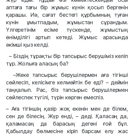
аптаға тағы бір жұмыс күнін қосып бергенін
қарашы. Иә, сағат бестегі құрбымның туған
күнін ұмытпадым, жұмыстан сұрандым.
Үлгеретінім есіме түскенде, жұмыстың
өнімділігі артып кетеді. Жұмыс арасында
әкімші қыз келді.
– Біздің тұрақты бір тапсырыс берушіміз келіп
тұр. Жолыға аласың ба?
–Жеке тапсырыс берушілермен аға тігінші
сөйлесіп, келісімге келмейтін бе еді? – деймін
таңқалып. Рас, біз тапсырыс берушілермен
сөйлеспек түгілі, түрін көрген емеспіз.
– Аға тігіншің қазір жоқ екенін мен де білем,
сен де білесің. Жүр енді, – деді. Қаласаң да,
қаламасаң да барасың дегені ғой бұл.
Қабылдау бөлмесіне кіріп барсам елу жас