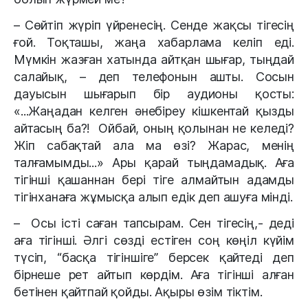
– Сөйтіп жүріп үйренесің. Сенде жақсы тігесің
ғой. Тоқташы, жаңа хабарлама келіп еді.
Мүмкін жазған хатында айтқан шығар, тыңдай
салайық, – деп телефонын ашты. Сосын
дауысын шығарып бір аудионы қосты:
«...Жаңадан келген әнебіреу кішкентай қызды
айтасың ба?! Ойбай, оның қолынан не келеді?
Жіп сабақтай ала ма өзі? Жарас, менің
талғамымды...» Ары қарай тыңдамадық. Аға
тігінші қашаннан бері тіге алмайтын адамды
тігінханаға жұмысқа алып едік деп ашуға мінді.
– Осы істі саған тапсырам. Сен тігесің,- деді
аға тігінші. Әлгі сөзді естіген соң көңіл күйім
түсіп, “басқа тігіншіге” берсек қайтеді деп
бірнеше рет айтып көрдім. Аға тігінші алған
бетінен қайтпай қойды. Ақыры өзім тіктім.