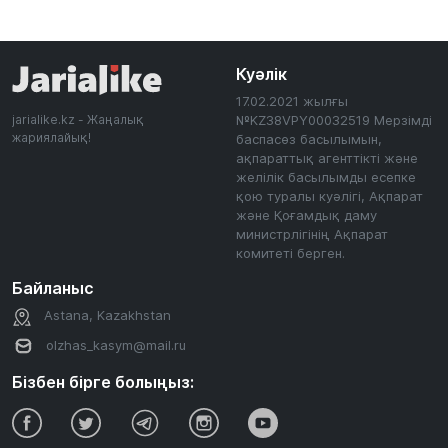
Куәлік
17.02.2021 жылғы
jarialike.kz - Жаңалық
№KZ38VPY00032519 Мерзімді
жариялайық!
баспасөз басылымын,
ақпараттық агенттікті және
желілік басылымды есепке
қою туралы куәлігі, Ақпарат
және Қоғамдық даму
министрлігінің Ақпарат
комитеті берген.
Байланыс
Astana, Kazakhstan
olzhas_kasym@mail.ru
Бізбен бірге болыңыз: