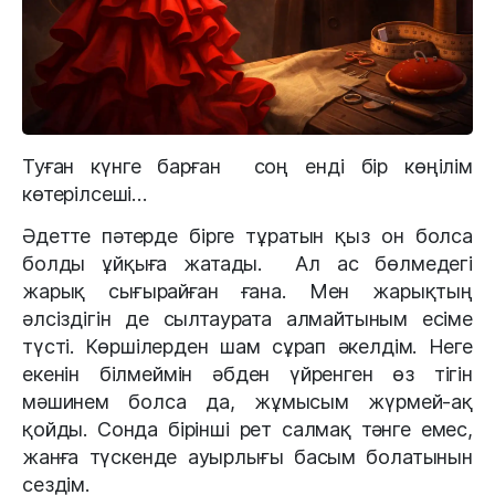
Туған күнге барған соң енді бір көңілім
көтерілсеші…
Әдетте пәтерде бірге тұратын қыз он болса
болды ұйқыға жатады. Ал ас бөлмедегі
жарық сығырайған ғана. Мен жарықтың
әлсіздігін де сылтаурата алмайтыным есіме
түсті. Көршілерден шам сұрап әкелдім. Неге
екенін білмеймін әбден үйренген өз тігін
мәшинем болса да, жұмысым жүрмей-ақ
қойды. Сонда бірінші рет салмақ тәнге емес,
жанға түскенде ауырлығы басым болатынын
сездім.