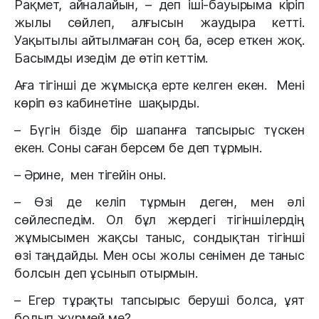
Рақмет, айналайын, – деп іші-бауырыма кіріп
жылы сөйлеп, алғысын жаудыра кетті.
Уақытылы айтылмаған соң ба, әсер еткен жоқ.
Басымды изедім де өтіп кеттім.
Аға тігінші де жұмысқа ерте келген екен. Мені
көріп өз кабинетіне шақырды.
– Бүгін бізде бір шапанға тапсырыс түскен
екен. Соны саған берсем бе деп тұрмын.
– Әрине, мен тігейін оны.
– Өзі де келіп тұрмын деген, мен әлі
сөйлеспедім. Ол бұл жердегі тігіншілердің
жұмысымен жақсы таныс, сондықтан тігінші
өзі таңдайды. Мен осы жолы сенімен де таныс
болсын деп ұсынып отырмын.
– Егер тұрақты тапсырыс беруші болса, ұят
болып жүрмей ме?