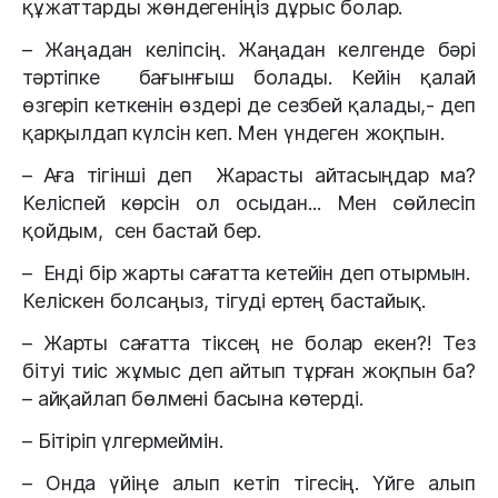
құжаттарды жөндегеніңіз дұрыс болар.
– Жаңадан келіпсің. Жаңадан келгенде бәрі
тәртіпке бағынғыш болады. Кейін қалай
өзгеріп кеткенін өздері де сезбей қалады,- деп
қарқылдап күлсін кеп. Мен үндеген жоқпын.
– Аға тігінші деп Жарасты айтасыңдар ма?
Келіспей көрсін ол осыдан... Мен сөйлесіп
қойдым, сен бастай бер.
– Енді бір жарты сағатта кетейін деп отырмын.
Келіскен болсаңыз, тігуді ертең бастайық.
– Жарты сағатта тіксең не болар екен?! Тез
бітуі тиіс жұмыс деп айтып тұрған жоқпын ба?
– айқайлап бөлмені басына көтерді.
– Бітіріп үлгермеймін.
– Онда үйіңе алып кетіп тігесің. Үйге алып