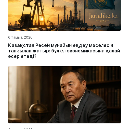
6 тамыз, 2026
Қазақстан Ресей мұнайын өңдеу мәселесін
талқылап жатыр: бұл ел экономикасына қалай
әсер етеді?