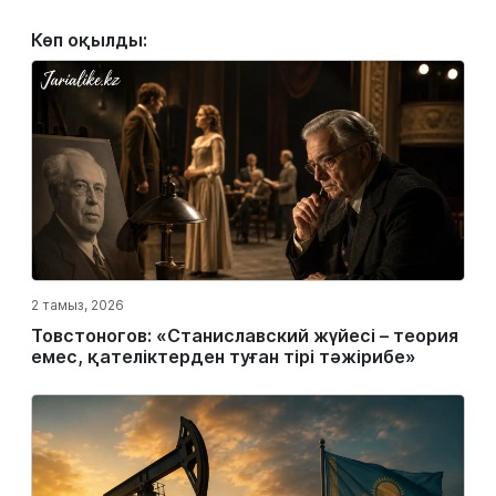
Көп оқылды:
2 тамыз, 2026
Товстоногов: «Станиславский жүйесі – теория
емес, қателіктерден туған тірі тәжірибе»