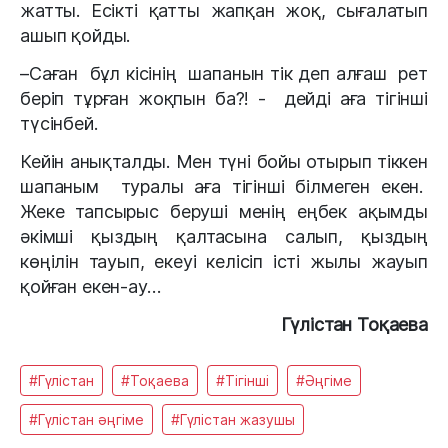
жатты. Есікті қатты жапқан жоқ, сығалатып
ашып қойды.
–Саған бұл кісінің шапанын тік деп алғаш рет
беріп тұрған жоқпын ба?! - дейді аға тігінші
түсінбей.
Кейін анықталды. Мен түні бойы отырып тіккен
шапаным туралы аға тігінші білмеген екен.
Жеке тапсырыс беруші менің еңбек ақымды
әкімші қыздың қалтасына салып, қыздың
көңілін тауып, екеуі келісіп істі жылы жауып
қойған екен-ау…
Гүлістан Тоқаева
#Гүлістан
#Тоқаева
#Тігінші
#Әңгіме
#Гүлістан әңгіме
#Гүлістан жазушы