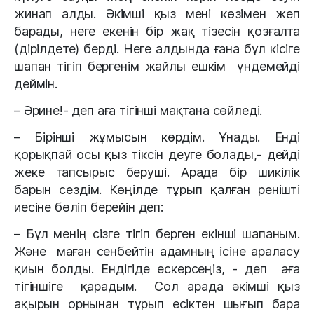
жинап алды. Әкімші қыз мені көзімен жеп
барады, неге екенін бір жақ тізесін қозғалта
(дірілдете) берді. Неге алдында ғана бұл кісіге
шапан тігіп бергенім жайлы ешкім үндемейді
деймін.
– Әрине!- деп аға тігінші мақтана сөйледі.
– Бірінші жұмысын көрдім. Ұнады. Енді
қорықпай осы қыз тіксін деуге болады,- дейді
жеке тапсырыс беруші. Арада бір шикілік
барын сездім. Көңілде тұрып қалған ренішті
иесіне бөліп берейін деп:
– Бұл менің сізге тігіп берген екінші шапаным.
Және маған сенбейтін адамның ісіне араласу
қиын болды. Ендігіде ескерсеңіз, - деп аға
тігіншіге қарадым. Сол арада әкімші қыз
ақырын орнынан тұрып есіктен шығып бара