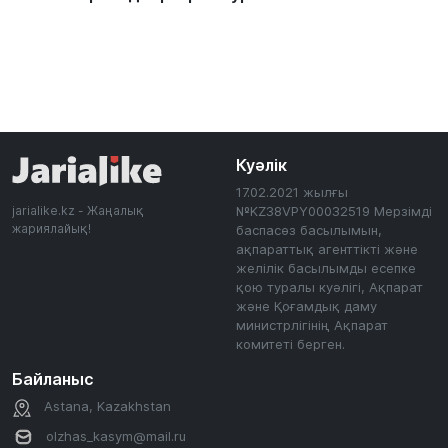
Куәлік
17.02.2021 жылғы
jarialike.kz - Жаңалық
№KZ38VPY00032519 Мерзімді
жариялайық!
баспасөз басылымын,
ақпараттық агенттікті және
желілік басылымды есепке
қою туралы куәлігі, Ақпарат
және Қоғамдық даму
министрлігінің Ақпарат
комитеті берген.
Байланыс
Astana, Kazakhstan
olzhas_kasym@mail.ru