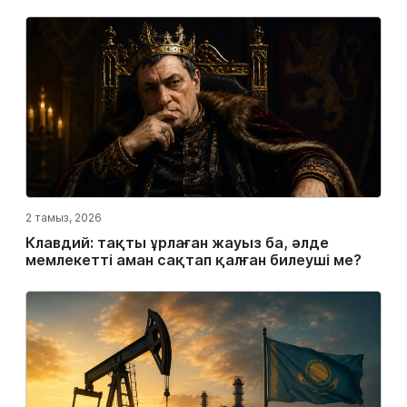
2 тамыз, 2026
Клавдий: тақты ұрлаған жауыз ба, әлде
мемлекетті аман сақтап қалған билеуші ме?