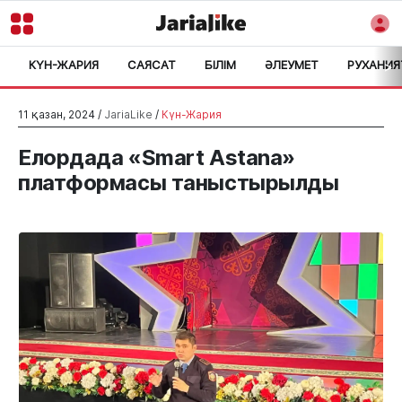
КҮН-ЖАРИЯ
САЯСАТ
БІЛІМ
ӘЛЕУМЕТ
РУХАНИЯ
>
11 қазан, 2024 /
JariaLike
/
Күн-Жария
Елордада «Smart Astana»
платформасы таныстырылды