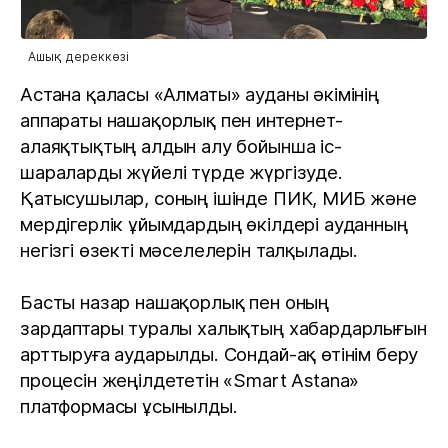
Ашық дереккөзі
Астана қаласы «Алматы» ауданы әкімінің
аппараты нашақорлық пен интернет-
алаяқтықтың алдын алу бойынша іс-
шаралар
ды жүйелі түрде
жүргізуде.
Қатысушылар, соның ішінде ПИК, МИБ және
мердігерлік ұйымдардың өкілдері ауданның
негізгі өзекті мәселелерін талқылады.
Басты назар нашақорлық пен оның
зардаптары туралы халықтың хабардарлығын
арттыруға аударылды. Сондай-ақ өтінім беру
процесін жеңілдететін «Smart Astana»
платформасы ұсынылды.