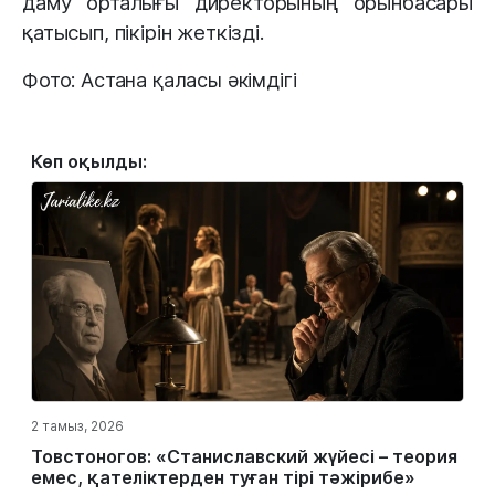
даму орталығы директорының орынбасары
қатысып, пікірін жеткізді.
Фото: Астана қаласы әкімдігі
Көп оқылды:
2 тамыз, 2026
Товстоногов: «Станиславский жүйесі – теория
емес, қателіктерден туған тірі тәжірибе»