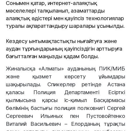
Сонымен қатар, интернет-алаяқтық
мәселелері талқыланып, азаматтарды
алаяқтық әдістері мен қауіпсіз технологиялар
туралы ақпараттандыру шаралары ұсынылды.
К
ездесу ынтымақтастықты нығайтуға және
аудан тұрғындарының қауіпсіздігін арттыруға
бағытталған маңызды қадам болды.
Жиналысқа «Алматы» ауданының ПИК/МИБ
және қызмет көрсету ұйымдары
шақырылады. Спикерлер ретінде Астана
қаласы Полиция Департаменті Есірткі
қылмысына қарсы іс-қимыл Басқармасы
бөлімінің бастығы полиция полковнигі Сергей
Сергеевич Ильиных пен Пустовойтенко
Виталий Васильевич – Елорданың тұрақты