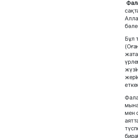
Фал
сақт
Алла
бәле
Бұл 
(Оға
жата
үрле
жүзі
жері
етк
Фала
мына
мен 
аятт
түсп
бира