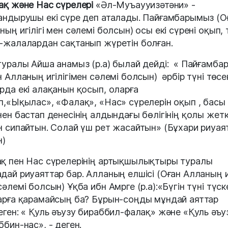
ақ және Нас сүрелері
«Әл-Муъаууизәтәни» -
андырушы екі сүре деп аталады. Пайғамбарымыз (О
ның игілігі мен сәлемі болсын) осы екі сүрені оқып, 
-жалалардан сақтанып жүретін болған.
туралы Айша анамыз (р.а) былай дейді: « Пайғамба
н Алланың игілігімен сәлемі болсын) әрбір түні төсе
рда екі алақанын қосып, оларға
п,«Ықылас», «Фалақ», «Нас» сүрелерін оқып , басы
нен бастап денесінің алдындағы бөлігінің қолы жет
н сипайтын. Солай үш рет жасайтын» (Бұхари риуая
ен)
қ пен Нас сүрелерінің артықшылықтыры туралы
дай риуаяттар бар. Алланың елшісі (Оған Алланың иг
сәлемі болсын) Ұқба ибн Амрге (р.а):«Бүгін түні түск
арға қарамайсың ба? Бұрын-соңды мұндай аяттар
еген: « Қуль әъузу бираббил-фалақ» және «Қуль әъу
ббин-нас», - деген.