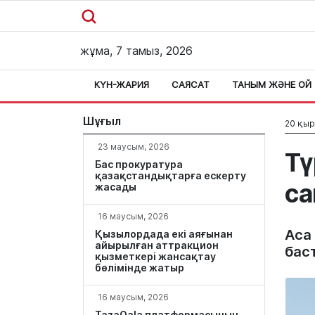
жұма, 7 тамыз, 2026
КҮН-ЖАРИЯ
САЯСАТ
ТАНЫМ ЖӘНЕ ОЙ
Шұғыл
20 қыр
23 маусым, 2026
Тү
Бас прокуратура
қазақстандықтарға ескерту
са
жасады
16 маусым, 2026
Аса
Қызылордада екі аяғынан
айырылған аттракцион
бас
қызметкері жансақтау
бөлімінде жатыр
16 маусым, 2026
TazaQala платформасының