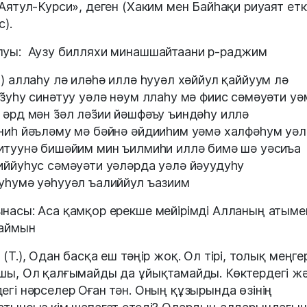
 Аятул-Курси», деген (Хаким мен Байһақи риуаят ет
с).
уы: Аузу билляхи минашшайтаани р-раджим
) аллаһу лә иләһә иллә һууәл хәййул қаййуум лә
уз̃уһу синәтуу уәлә нәум ллаһу мә фиис сәмәуәти уә
 әрд мән з̃әл ләз̃ии йәшфәъу ъиндәһу иллә
̃ниһ йәъләму мә бәйнә әйдииһим уәмә халфәһум уәл
итуунә бишәйим мин ъилмиһи иллә бимә шә уәсиъа
иййуһус сәмәуәти уәләрда уәлә йәуудуһу
уһумә уәһууәл ъалиййул ъазиим
насы: Аса қамқор ерекше мейірімді Алланың атыме
аймын
 (Т.), Одан басқа еш тәңір жоқ. Ол тірі, толық меңге
шы, Ол қалғымайды да ұйықтамайды. Көктердегі ж
егі нәрселер Оған тән. Оның құзырында өзінің