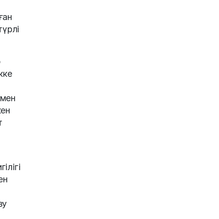
ған
түрлі
р
кке
 мен
кен
т
ілігі
ен
зу