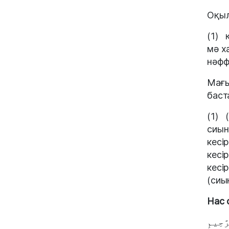
Оқыл
(1) 
мә х
нәфф
Мағы
баст
(1) 
сиын
кесі
кесі
кесі
(сиы
Нас 
َّحِيمِ