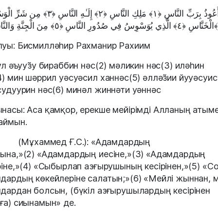
قُلْ أَعُوذُ بِرَبِّ النَّاسِ ﴿١﴾ مَلِكِ النَّاسِ ﴿٢﴾ إِلَـٰهِ النَّ
الْخَنَّاسِ ﴿٤﴾ الَّذِي يُوَسْوِسُ فِي صُدُورِ النَّاسِ ﴿٥﴾ مِنَ الْجِنَّةِ وَالنَّاسِ ﴿٦﴾
уы: Бисмилләһир Рахманир Рахиим
қул әъууз̃у бираббин нәс(2) мәликин нәс(3) иләһин
4) мин шәррил уәсуәсил ханнәс(5) әлләз̃ии йууәсуис
судуурин нәс(6) минәл жиннәти уәннәс
насы: Аса қамқор, ерекше мейірімді Алланың атым
аймын.
 (Мұхаммед Ғ.С.): «Адамдардың
ына,»(2) «Адамдардың иесіне,»(3) «Адамдардың
ріне,»(4) «Сыбырлап азғырушының кесірінен,»(5) «С
дардың көкейлеріне салатын;»(6) «Мейлі жыннан, м
дардан болсын, (бүкіл азғырушылардың кесірінен
ға) сиынамын» де.