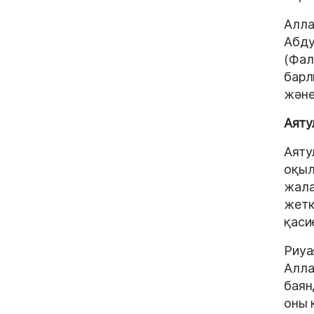
Алла
Абду
(Фал
барл
және
Аяту
Аяту
оқыл
жала
жетк
қаси
Риуа
Алла
баян
оны 