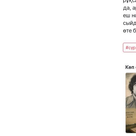
рұқс
да, 
еш н
сыйд
өте б
#сүр
Көп