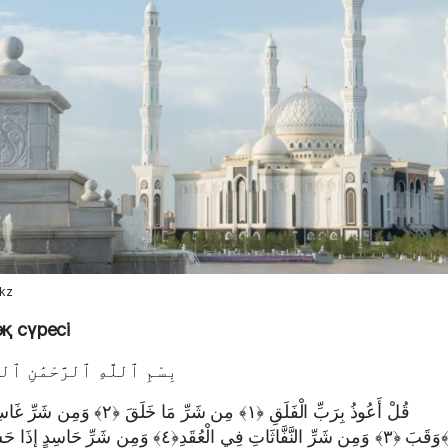
.kz
қ сүресі
بِسْمِ ٱللَّهِ ٱلرَّحْمَٰنِ ٱلر
قُلْ أَعُوذُ بِرَبِّ الْفَلَقِ ﴿١﴾ مِن شَرِّ مَا خَلَقَ ﴿٢﴾ 
 ﴿٣﴾ وَمِن شَرِّ النَّفَّاثَاتِ فِي الْعُقَدِ﴿٤﴾ وَمِن شَرِّ حَاسِدٍ إِذَا حَسَدَ ﴿٥