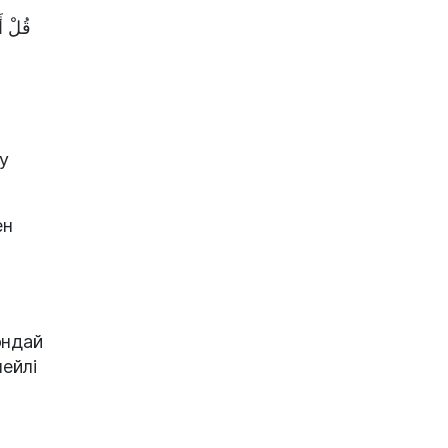
у
ен
ондай
ейлі