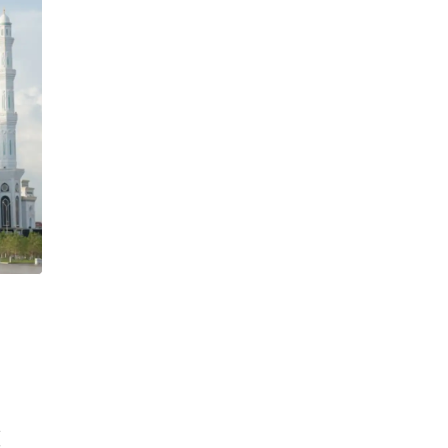
وَقَبَ﴾