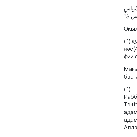
اسِ ﴿٣﴾ مِن شَرِّ الْوَسْوَاسِ
Оқыл
(1) 
нәс(
фии 
Мағы
баст
(1)
Рабб
Тәңі
адам
адам
Алла