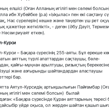
ның елшісі (Оған Алланың игілігі мен сәлемі болсын
лла ибн Хубейбке (р.а) «Ықылас» пен екі сақтану сү
ақ, Нас сүрелерін) кешке және таңертен үш рет оқу
ық қажетіңе жеткілікті», - деген (Әбу Дәуіт, Термез
 Нәсәи риуаят еткен).
л-Курси
л-Курси – Бақара сүресінің 255-аяты. Бұл ерекше кө
атын аяттың түрлі апаттардан сақтаушы, бәле-
дан, қайғы-мұңнан арылтушы, ризықтың берекесін
ізуші және азғырынды шайтандардан аластаушы
еттері бар.
ятта Аятул-Курсидің артықшылығын Пайғамбар (Оғ
ның игілігі мен сәлемі болсын) былай
даған: «Бақара сүресінде Құран аяттарының төресі 
қайсыбір үйде оқыса, ол жерден шайтан қашып шығ