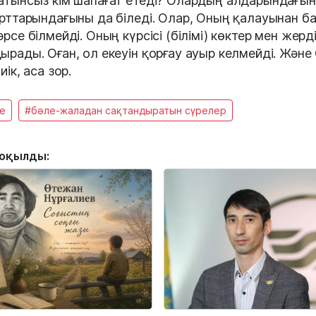
атынсыз кім шапағат етеді? Олардың алдарындағы
арттарындағыны да біледі. Олар, Оның қалауынан б
әрсе білмейді. Оның күрсісі (білімі) көктер мен жерд
ырады. Оған, ол екеуін қорғау ауыр келмейді. Және
иік, аса зор.
е
#бәле-жаладан сақтандыратын сүрелер
 оқылды: