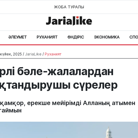
ЖОБА ТУРАЛЫ
ӘЛЕУМЕТ
РУХАНИЯТ
ӨНДІРІС
ЭКОНОМИКА
СПО
күйек, 2025 /
JariaLike
/
Руханият
рлі бәле-жалалардан
қтандырушы сүрелер
 қамқор, ерекше мейірімді Алланың атымен
таймын