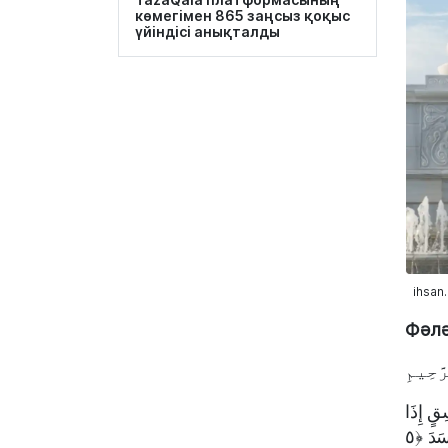
көмегімен 865 заңсыз қоқыс
үйіндісі анықталды
ihsan
Фәлә
َّحِيمِ
وَمِن شَرِّ غَاسِقٍ إِذَا