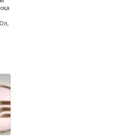
ны
асқа
і
 Ол,