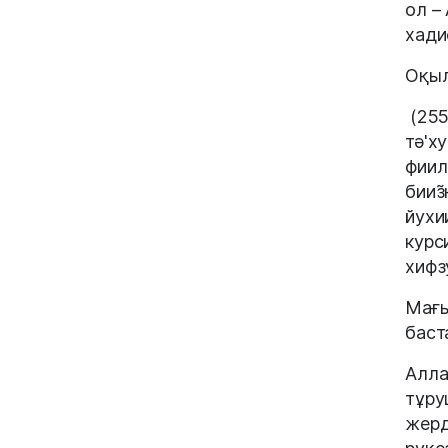
ол –
хади
Оқыл
(255
тә'х
фиил
бииз
йухи
курс
хифз
Мағы
баст
Алла
тұру
жерд