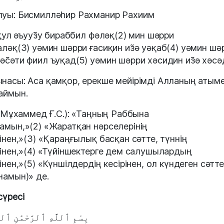
уы: Бисмилләһир Рахманир Рахиим
қул әъууз̃у бираббил фәләқ(2) мин шәрри
аләқ(3) уәмин шәрри ғасиқин из̃ә уәқаб(4) уәмин шә
әс̃әти фиил ъуқад(5) уәмин шәрри хәсидин из̃ә хәс
насы: Аса қамқор, ерекше мейірімді Алланың атым
аймын.
(Мұхаммед Ғ.С.): «Таңның Раббына
амын,»(2) «Жаратқан нәрселерінің
рінен,»(3) «Қараңғылық басқан сәтте, түннің
рінен,»(4) «Түйіншектерге дем салушылардың
рінен,»(5) «Күншілдердің кесірінен, ол күндеген сәтте
намын)» де.
сүресі
بِسْمِ ٱللَّهِ ٱلرَّحْمَٰنِ ٱلر