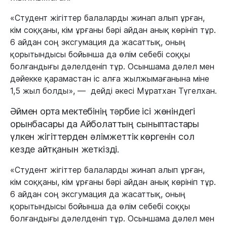
«Студент жігіттер балаларды жинап алып ұрған,
кім соққаны, кім ұрғаны бәрі айдан анық көрініп тұр.
6 айдан соң эксгумация да жасаттық, оның
қорытындысы бойынша да өлім себебі соққы
болғандығы дәлелденіп тұр. Осыншама дәлел мен
дәйекке қарамастан іс алға жылжымағанына міне
1,5 жыл болды», — дейді әкесі Мұратхан Түгелхан.
Әймен орта мектебінің тәрбие ісі жөніндегі
орынбасары да Айболаттың сыныптастары
үлкен жігіттерден әлімжеттік көргенін сол
кезде айтқанын жеткізді.
«Студент жігіттер балаларды жинап алып ұрған,
кім соққаны, кім ұрғаны бәрі айдан анық көрініп тұр.
6 айдан соң эксгумация да жасаттық, оның
қорытындысы бойынша да өлім себебі соққы
болғандығы дәлелденіп тұр. Осыншама дәлел мен