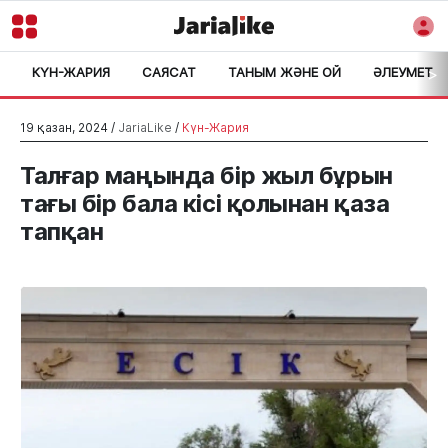
КҮН-ЖАРИЯ
САЯСАТ
ТАНЫМ ЖӘНЕ ОЙ
ӘЛЕУМЕТ
>
19 қазан, 2024 /
JariaLike
/
Күн-Жария
Талғар маңында бір жыл бұрын
тағы бір бала кісі қолынан қаза
тапқан