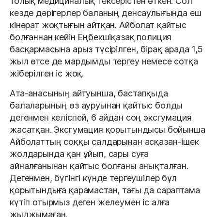
толық медициналық тексерістен өткен. Сол
кезде дәрігерлер баланың денсаулығында еш
кінәрат жоқтығын айтқан. Айболат қайтыс
болғаннан кейін Еңбекшіқазақ полиция
басқармасына арыз түсірілген, бірақ арада 1,5
жыл өтсе де мардымды тергеу немесе сотқа
жіберілген іс жоқ.
Ата-анасының айтуынша, бастапқыда
балаларының өз ауруынан қайтыс болды
дегенмен келіспей, 6 айдан соң эксгумация
жасатқан. Эксгумация қорытындысы бойынша
Айболаттың соққы салдарынан асқазан-ішек
жолдарында қан ұйып, сары суға
айналғанынан қайтыс болғаны анықталған.
Дегенмен, бүгінгі күнде тергеушілер бұл
қорытындыға қарамастан, тағы да сараптама
күтіп отырмыз деген желеумен іс алға
жылжымаған.