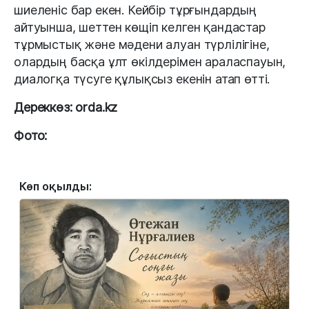
шиеленіс бар екен. Кейбір тұрғындардың
айтуынша, шеттен көщіп келген қандастар
тұрмыстық және мәдени алуан түрлілігіне,
олардың басқа ұлт өкілдерімен араласпауын,
диалогқа түсуге құлықсыз екенін атап өтті.
Дереккөз: orda.kz
Фото:
Көп оқылды: