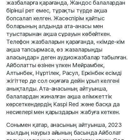
жазбаларға қарағанда, Жандос балалардан
бірінші рет емес, тұрақты түрде ақша
бопсалап келген. Жасөспірім қайтыс
боларының алдында ата-анасы мен
туыстарынан ақша сұрауын көбейткен.
Телефон жазбаларын қарағанда, «кімде-кім
ақша тапсырмаса, өз жазаларыңды
аласыңдар» деген аудиожазбалар табылған.
Айболатты өзінен үлкен Мейрамбек,
Алтынбек, Нұртілек, Расул, Еркінбек есімді
жігіттер де сол оқиғаға дейін ұрып келгені
анықталды. Ата-анасының айтуынша,
балалардан жиналған ақша әлімжеттік
көрсеткендердің Kaspi Red және басқа да
несиелері мен қарыздарын жабуға кеткен.
Сонымен қатар, анасының айтуынша, 2023
жылдың наурыз айының басында Айболат