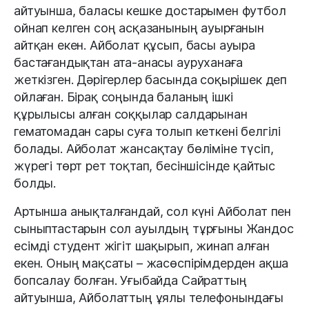
айтуынша, баласы кешке достарымен футбол
ойнап келген соң асқазанының ауырғанын
айтқан екен. Айболат құсып, басы ауыра
бастағандықтан ата-анасы ауруханаға
жеткізген. Дәрігерлер басында соқырішек деп
ойлаған. Бірақ соңында баланың ішкі
құрылысы алған соққылар салдарынан
гематомадан сары суға толып кеткені белгілі
болады. Айболат жансақтау бөліміне түсіп,
жүрегі төрт рет тоқтап, бесіншісінде қайтыс
болды.
Артынша анықталғандай, сол күні Айболат пен
сыныптастарын сол ауылдың тұрғыны Жандос
есімді студент жігіт шақырып, жинап алған
екен. Оның мақсаты – жасөспірімдерден ақша
бопсалау болған. Уғыбайда Сайраттың
айтуынша, Айболаттың ұялы телефонындағы