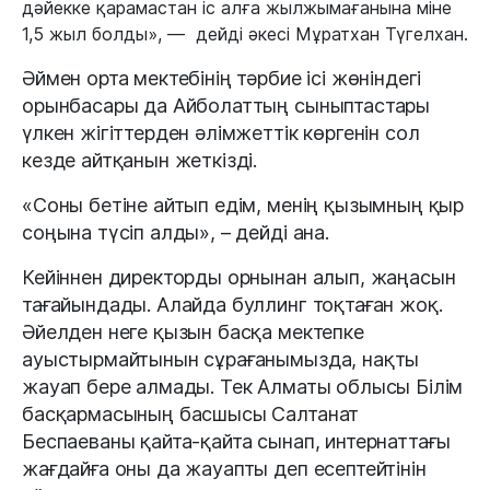
дәйекке қарамастан іс алға жылжымағанына міне
1,5 жыл болды», — дейді әкесі Мұратхан Түгелхан.
Әймен орта мектебінің тәрбие ісі жөніндегі
орынбасары да Айболаттың сыныптастары
үлкен жігіттерден әлімжеттік көргенін сол
кезде айтқанын жеткізді.
«Соны бетіне айтып едім, менің қызымның қыр
соңына түсіп алды», – дейді ана.
Кейіннен директорды орнынан алып, жаңасын
тағайындады. Алайда буллинг тоқтаған жоқ.
Әйелден неге қызын басқа мектепке
ауыстырмайтынын сұрағанымызда, нақты
жауап бере алмады. Тек Алматы облысы Білім
басқармасының басшысы Салтанат
Беспаеваны қайта-қайта сынап, интернаттағы
жағдайға оны да жауапты деп есептейтінін