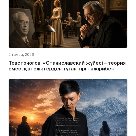
2 тамыз, 2026
Товстоногов: «Станиславский жүйесі – теория
емес, қателіктерден туған тірі тәжірибе»