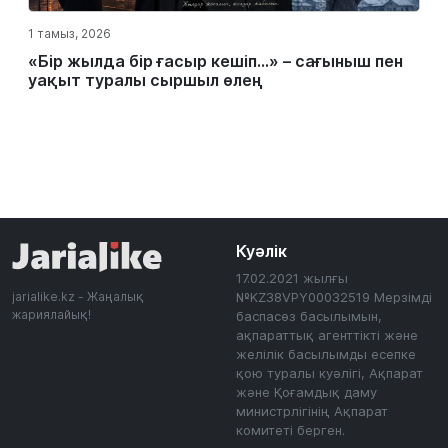
1 тамыз, 2026
«Бір жылда бір ғасыр кешіп…» – сағыныш пен
уақыт туралы сыршыл өлең
Куәлік
17.02.2021 жылғы
jarialike.kz - Жаңалық
№KZ38VPY00032519 Мерзімді
жариялайық!
баспасөз басылымын,
ақпараттық агенттікті және
желілік басылымды есепке
қою туралы куәлігі, Ақпарат
және Қоғамдық даму
министрлігінің Ақпарат
комитеті берген.