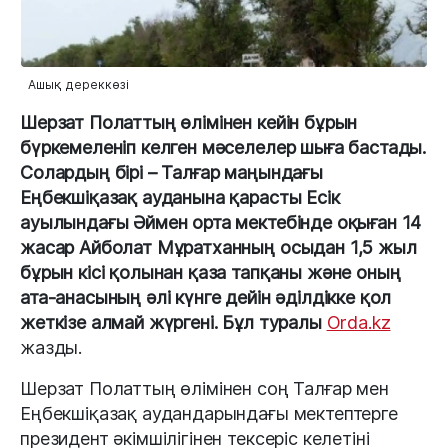
Ашық дереккөзі
Шерзат Полаттың өлімінен кейін бұрын
бүркемеленіп келген мәселелер шыға бастады.
Солардың бірі – Талғар маңындағы
Еңбекшіқазақ ауданына қарасты Есік
ауылындағы Әймен орта мектебінде оқыған 14
жасар Айболат Мұратханның осыдан 1,5 жыл
бұрын кісі қолынан қаза тапқаны және оның
ата-анасының әлі күнге дейін әділдікке қол
жеткізе алмай жүргені. Бұл туралы
Orda.kz
жазды.
Шерзат Полаттың өлімінен соң Талғар мен
Еңбекшіқазақ аудандарындағы мектептерге
президент әкімшілігінен тексеріс келетіні