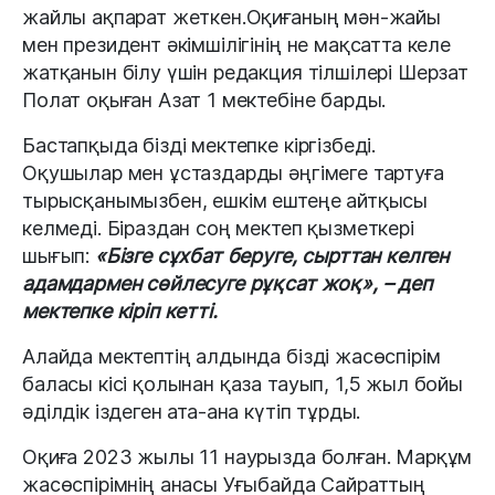
жайлы ақпарат жеткен.Оқиғаның мән-жайы
мен президент әкімшілігінің не мақсатта келе
жатқанын білу үшін редакция тілшілері Шерзат
Полат оқыған Азат 1 мектебіне барды.
Бастапқыда бізді мектепке кіргізбеді.
Оқушылар мен ұстаздарды әңгімеге тартуға
тырысқанымызбен, ешкім ештеңе айтқысы
келмеді. Біраздан соң мектеп қызметкері
шығып:
«Бізге сұхбат беруге, сырттан келген
адамдармен сөйлесуге рұқсат жоқ», – деп
мектепке кіріп кетті.
Алайда мектептің алдында бізді жасөспірім
баласы кісі қолынан қаза тауып, 1,5 жыл бойы
әділдік іздеген ата-ана күтіп тұрды.
Оқиға 2023 жылы 11 наурызда болған. Марқұм
жасөспірімнің анасы Уғыбайда Сайраттың