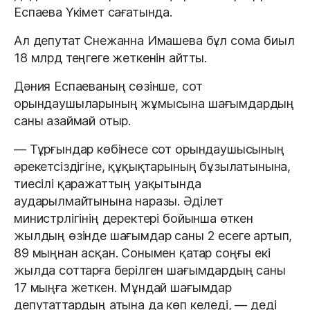
Еспаева Үкімет сағатында.
Ал депутат Снежанна Имашева бұл сома биыл
18 млрд теңгеге жеткенін айтты.
Дәния Еспаеваның сөзінше, сот
орындаушыларының жұмысына шағымдардың
саны азаймай отыр.
— Тұрғындар көбінесе сот орындаушысының
әрекетсіздігіне, құқықтарының бұзылатынына,
тиесілі қаражаттың уақытында
аударылмайтынына наразы. Әділет
министрлігінің деректері бойынша өткен
жылдың өзінде шағымдар саны 2 есеге артып,
89 мыңнан асқан. Сонымен қатар соңғы екі
жылда соттарға берілген шағымдардың саны
17 мыңға жеткен. Мұндай шағымдар
депутаттардың атына да көп келеді, — деді