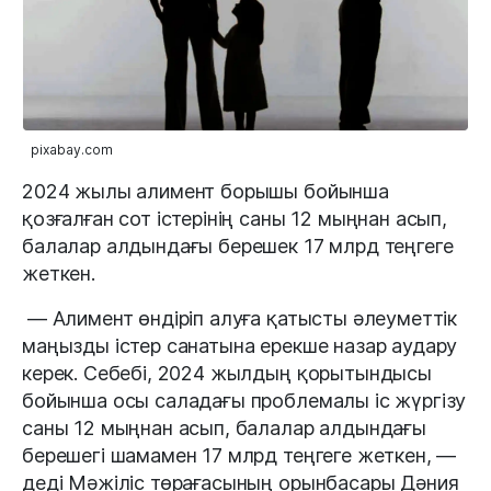
pixabay.com
2024 жылы алимент борышы бойынша
қозғалған сот істерінің саны 12 мыңнан асып,
балалар алдындағы берешек 17 млрд теңгеге
жеткен.
— Алимент өндіріп алуға қатысты әлеуметтік
маңызды істер санатына ерекше назар аудару
керек. Себебі, 2024 жылдың қорытындысы
бойынша осы саладағы проблемалы іс жүргізу
саны 12 мыңнан асып, балалар алдындағы
берешегі шамамен 17 млрд теңгеге жеткен, —
деді Мәжіліс төрағасының орынбасары Дәния