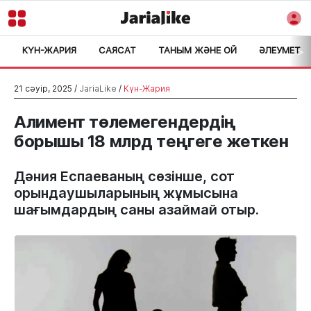
КҮН-ЖАРИЯ
САЯСАТ
ТАНЫМ ЖӘНЕ ОЙ
ӘЛЕУМЕТ
>
21 сәуір, 2025 /
JariaLike
/
Күн-Жария
Алимент төлемегендердің
борышы 18 млрд теңгеге жеткен
Дәния Еспаеваның сөзінше, сот
орындаушыларының жұмысына
шағымдардың саны азаймай отыр.