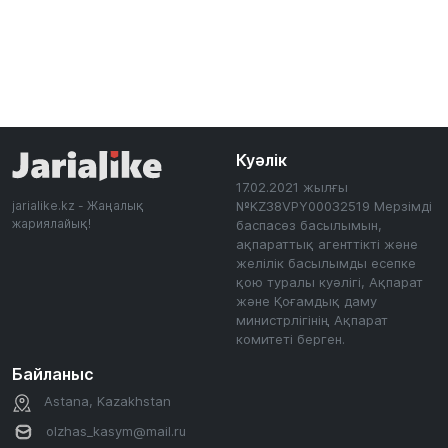
Куәлік
17.02.2021 жылғы
jarialike.kz - Жаңалық
№KZ38VPY00032519 Мерзімді
жариялайық!
баспасөз басылымын,
ақпараттық агенттікті және
желілік басылымды есепке
қою туралы куәлігі, Ақпарат
және Қоғамдық даму
министрлігінің Ақпарат
комитеті берген.
Байланыс
Astana, Kazakhstan
olzhas_kasym@mail.ru