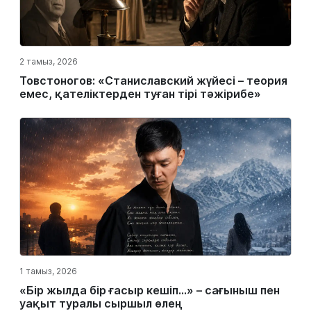
2 тамыз, 2026
Товстоногов: «Станиславский жүйесі – теория
емес, қателіктерден туған тірі тәжірибе»
1 тамыз, 2026
«Бір жылда бір ғасыр кешіп…» – сағыныш пен
уақыт туралы сыршыл өлең