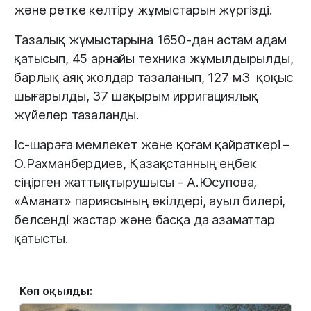
және ретке келтіру жұмыстарын жүргізді.
Тазалық жұмыстарына 1650-дан астам адам
қатысып, 45 арнайы техника жұмылдырылды,
барлық аяқ жолдар тазаланып, 127 м3 қоқыс
шығарылды, 37 шақырым ирригациялық
жүйелер тазаланды.
Іс-шараға мемлекет және қоғам қайраткері –
О.Рахманбердиев, Қазақстанның еңбек
сіңірген жаттықтырушысы - А.Юсупова,
«Аманат» париясының өкілдері, ауыл билері,
белсенді жастар және басқа да азаматтар
қатысты.
Көп оқылды: