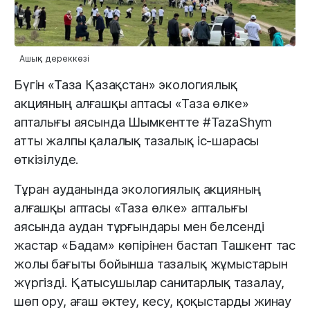
Ашық дереккөзі
Бүгін «Таза Қазақстан» экологиялық
акцияның алғашқы аптасы «Таза өлке»
апталығы аясында Шымкентте #TazaShym
атты жалпы қалалық тазалық іс-шарасы
өткізілуде.
Тұран ауданында экологиялық акцияның
алғашқы аптасы «Таза өлке» апталығы
аясында аудан тұрғындары мен белсенді
жастар «Бадам» көпірінен бастап Ташкент тас
жолы бағыты бойынша тазалық жұмыстарын
жүргізді. Қатысушылар санитарлық тазалау,
шөп ору, ағаш әктеу, кесу, қоқыстарды жинау