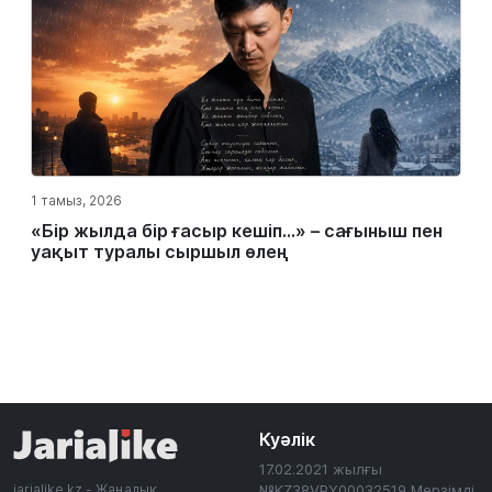
1 тамыз, 2026
«Бір жылда бір ғасыр кешіп…» – сағыныш пен
уақыт туралы сыршыл өлең
Куәлік
17.02.2021 жылғы
jarialike.kz - Жаңалық
№KZ38VPY00032519 Мерзімді