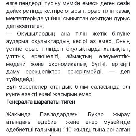
өзге пәндерді түсіну мүмкін емес» деген сөзін
дәйек ретінде келтіре отырып, орыс тілін қазақ
мектептерінде үшінші сыныптан оқытқан дұрыс
деп есептеген.
— Оқушылардың ана тілін жетік білуіне
аударма оқулықтардың кесірі аз емес. Оның
үстіне орыс тіліндегі оқулықтарда халықтың
ұлттық ерекшелігі, аймақтың әлеуметтік-
мәдени және экономикалық бүгіні, ертеңгі
даму ерекшеліктері ескерілмейді, — деп
түйіндейді.
Бұл мәселелер отандық білім саласында әлі
күнге өзекті екені жасырын емес.
Генералға шарапаты тиген
Жақында Павлодардағы Бұқар жырау
атындағы әдебиет және өнер музейінде
әдебиетші ғалымның 110 жылдығына арналған