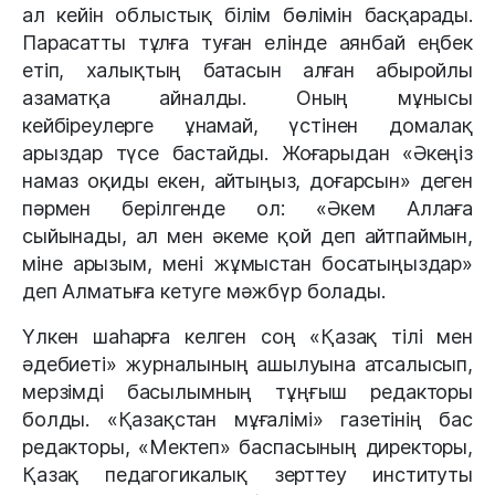
ал кейін облыстық білім бөлімін басқарады.
Парасатты тұлға туған елінде аянбай еңбек
етіп, халықтың батасын алған абыройлы
азаматқа айналды. Оның мұнысы
кейбіреулерге ұнамай, үстінен домалақ
арыздар түсе бастайды. Жоғарыдан «Әкеңіз
намаз оқиды екен, айтыңыз, доғарсын» деген
пәрмен берілгенде ол: «Әкем Аллаға
сыйынады, ал мен әкеме қой деп айтпаймын,
міне арызым, мені жұмыстан босатыңыздар»
деп Алматыға кетуге мәжбүр болады.
Үлкен шаһарға келген соң «Қазақ тілі мен
әдебиеті» журналының ашылуына атсалысып,
мерзімді басылымның тұңғыш редакторы
болды. «Қазақстан мұғалімі» газетінің бас
редакторы, «Мектеп» баспасының директоры,
Қазақ педагогикалық зерттеу институты