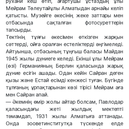
рухани кеш өтіп, ағартушы ұстаздың ұлы
Мейрам Төлеутайұлы Алматыдан арнайы келіп
қатысты. Музейге әкесінің жеке заттары мен
отбасында сақталған фотосуреттерін
тапсырды.
Тектінің тұяғы әкесімен өткізген жарқын
сәттерді, ойға оралған естеліктерді әңгімеледі.
Айтуынша, отбасының тұңғыш баласы Майдан
1945 жылы дүниеге келеді. Екінші ұлы Мейрам
(өзі) Германияның Берлин қаласында жарық
дүние есігін ашады. Одан кейін Сайран деген
қызы және Естай есімді кенжесі туған. Бүгінде
тұлғаның ұрпақтарынан көзі тірісі Мейрам аға
мен Сайран апай.
— Әкемнің өмір жолы айтар болсам, Павлодар
қаласындағы жеті жылдық мектепті
тәмамдап, 1931 жылы Алматыға аттанады.
Онда зооветинститутқа түскенде елде