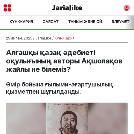
КҮН-ЖАРИЯ
САЯСАТ
ТАНЫМ ЖӘНЕ ОЙ
ӘЛЕУМЕТ
>
25 ақпан, 2025 /
JariaLike
/
Күн-Жария
Алғашқы қазақ әдебиеті
оқулығының авторы Ақшолақов
жайлы не білеміз?
Өмір бойына ғылыми-ағартушылық
қызметпен шұғылданды.