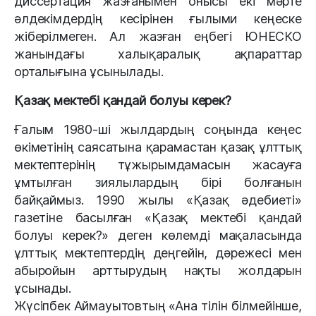
диссертация жазғанымен онысы екі мәрте
әлдекімдердің кесірінен ғылыми кеңеске
жіберілмеген. Ал жазған еңбегі ЮНЕСКО
жанындағы халықаралық ақпараттар
орталығына ұсынылады.
Қазақ мектебі қандай болуы керек?
Ғалым 1980-ші жылдардың соңында кеңес
өкіметінің саясатына қарамастан қазақ ұлттық
мектептерінің тұжырымдамасын жасауға
ұмтылған зиялылардың бірі болғанын
байқаймыз. 1990 жылы «Қазақ әдебиеті»
газетіне басылған «Қазақ мектебі қандай
болуы керек?» деген көлемді мақаласында
ұлттық мектептердің деңгейін, дәрежесі мен
абыройын арттырудың нақты жолдарын
ұсынады.
Жүсіпбек Аймауытовтың «Ана тілін білмейінше,