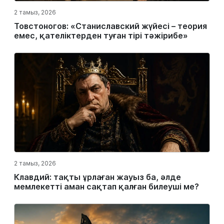
2 тамыз, 2026
Товстоногов: «Станиславский жүйесі – теория
емес, қателіктерден туған тірі тәжірибе»
2 тамыз, 2026
Клавдий: тақты ұрлаған жауыз ба, әлде
мемлекетті аман сақтап қалған билеуші ме?