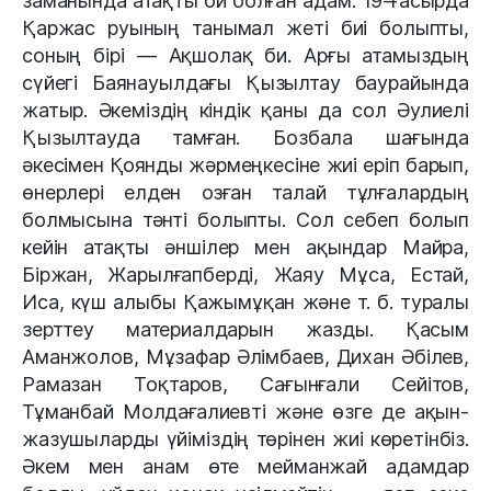
заманында атақты би болған адам. 19-ғасырда
Қаржас руының танымал жеті биі болыпты,
соның бірі — Ақшолақ би. Арғы атамыздың
сүйегі Баянауылдағы Қызылтау баурайында
жатыр. Әкеміздің кіндік қаны да сол Әулиелі
Қызылтауда тамған. Бозбала шағында
әкесімен Қоянды жәрмеңкесіне жиі еріп барып,
өнерлері елден озған талай тұлғалардың
болмысына тәнті болыпты. Сол себеп болып
кейін атақты әншілер мен ақындар Майра,
Біржан, Жарылғапберді, Жаяу Мұса, Естай,
Иса, күш алыбы Қажымұқан және т. б. туралы
зерттеу материалдарын жазды. Қасым
Аманжолов, Мұзафар Әлімбаев, Дихан Әбілев,
Рамазан Тоқтаров, Сағынғали Сейітов,
Тұманбай Молдағалиевті және өзге де ақын-
жазушыларды үйіміздің төрінен жиі көретінбіз.
Әкем мен анам өте мейманжай адамдар