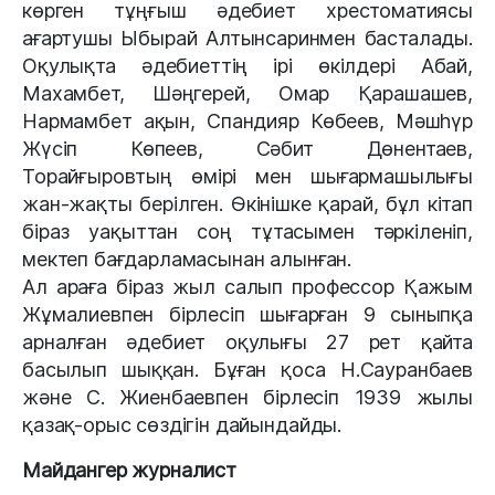
көрген тұңғыш әдебиет хрестоматиясы
ағартушы Ыбырай Алтынсаринмен басталады.
Оқулықта әдебиеттің ірі өкілдері Абай,
Махамбет, Шәңгерей, Омар Қарашашев,
Нармамбет ақын, Спандияр Көбеев, Мәшһүр
Жүсіп Көпеев, Сәбит Дөнентаев,
Торайғыровтың өмірі мен шығармашылығы
жан-жақты берілген. Өкінішке қарай, бұл кітап
біраз уақыттан соң тұтасымен тәркіленіп,
мектеп бағдарламасынан алынған.
Ал араға біраз жыл салып профессор Қажым
Жұмалиевпен бірлесіп шығарған 9 сыныпқа
арналған әдебиет оқулығы 27 рет қайта
басылып шыққан. Бұған қоса Н.Сауранбаев
және С. Жиенбаевпен бірлесіп 1939 жылы
қазақ-орыс сөздігін дайындайды.
Майдангер журналист