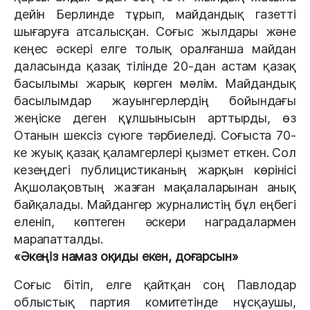
дейін Берлинде тұрып, майдандық газетті
шығаруға атсалысқан. Соғыс жылдары және
кеңес әскері елге толық оралғанша майдан
даласында қазақ тілінде 20-дан астам қазақ
басылымы жарық көрген мәлім. Майдандық
басылымдар жауынгерлердің бойындағы
жеңіске деген құлшынысын арттырды, өз
Отанын шексіз сүюге тәрбиеледі. Соғыста 70-
ке жуық қазақ қаламгерлері қызмет еткен. Сол
кезеңдегі публицистиканың жарқын көрінісі
Ақшолақовтың жазған мақалаларынан анық
байқалады. Майдангер журналистің бұл еңбегі
еленіп, көптеген әскери наградалармен
марапатталды.
«Әкеңіз намаз оқиды екен, доғарсын»
Соғыс бітіп, елге қайтқан соң Павлодар
облыстық партия комитетінде нұсқаушы,