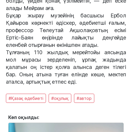
болды, үйден қонақ үзілмейтін, — деп еске
алады Мейрам аға.
Бұқар жырау музейінің басшысы Ербол
Қайыров көрнекті әдіскер, әдебиетші ғалым,
профессор Төлеутай Ақшолақовтың есімі
Ертіс-Баян өңірінде лайықты деңгейде
еленбей отырғанын өкінішпен атады.
Тұлғаның 110 жылдық мерейтойы аясында
мол мұрасы зерделеніп, ұрпақ жадында
қалатын оң істер қолға алынса деген тілегі
бар. Оның атына туған елінде көше, мектеп
аталса, артықтық етпес еді.
#Қазақ әдебиеті
#оқулық
#автор
Көп оқылды: