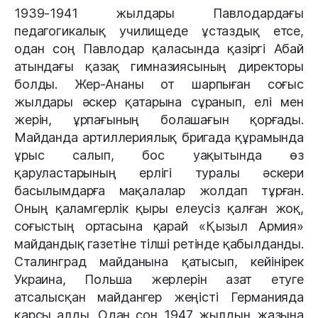
1939-1941 жылдары Павлодардағы
педагогикалық училищеде ұстаздық етсе,
одан соң Павлодар қаласында қазіргі Абай
атындағы қазақ гимназиясының директоры
болды. Жер-Ананы от шарпыған соғыс
жылдары әскер қатарына сұранып, елі мен
жерін, ұрпағының болашағын қорғады.
Майданда артиллериялық бригада құрамында
ұрыс салып, бос уақытында өз
қаруластарының ерлігі туралы әскери
басылымдарға мақалалар жолдап тұрған.
Оның қаламгерлік қыры елеусіз қалған жоқ,
соғыстың ортасына қарай «Қызыл Армия»
майдандық газетіне тілші ретінде қабылданды.
Сталинград майданына қатысып, кейінірек
Украина, Польша жерлерін азат етуге
атсалысқан майдангер жеңісті Германияда
қарсы алды. Одан соң 1947 жылдың жазына