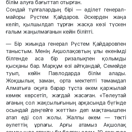
білім алуға бағыттап отырған.
Сондай тұлғалардың бірі — әділет генерал-
майоры Рүстем Қайдаров. Әскерден жаңа
келіп, қылшылдап тұрған жасқа көзі түскен
ғалым жаңылмағанын кейін біліпті.
— Бір жиында генерал Рүстем Қайдаровпен
таныстым. Менің Ақшолақовтың ұлы екенімді
білгенде аса бір ризалықпен қолымды
қысқаны бар. Марқұм өзі айтқандай, Семейде
туып, кейін Павлодарда білім алады.
Жоқшылық заман, орта мектепті тәмамдап
Алматыға оқуға барар тұста әкем қаржылай
көмек көрсетіп, жағдай жасаған. «Төлеутай
ағаның сол жақсылығының арқасында бүгінде
осындай деңгейге жеттім» деп мақтанышпен
атап еді сол жолы. Жалпы әкем — текті
әулеттің ұрпағы. Арғы атамыз Ақшолақ