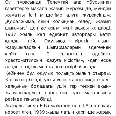
Ол турасында Төлеутай аға: «Бұрыннан
газеттерге мақала жазып жүрсем де, мұндай
жауапты істі міндетіме алуға жүрексіндім.
„Қобалжыма, сенің қолыңнан келеді. Жазып
шығамыз“ деп ұстазым мені ақыры көндірді.
1937 жылы көп әдебиет авторлары кетіп
қалды ғой. Оқулыққа кіретін ақын-
жазушылардың шығармаларын іздегеннен
кейін ғана, 9 сыныптың әдебиет
хрестоматиясын жазуға кірістім», -деп еске
алады өз қолымен жазған өмірбаянында.
Кейіннен бұл оқулық толықтырылып отырды.
Қазақтың белді, ұлты үшін жанын пида еткен,
халқының болашағы үшін тер төккен ақын-
жазушылардың еңбектерін ұлт мақтанышы
ретінде таныта білді.
Авторлығында Е.Ысмайылов пен Т.Ақшолақов
көрсетілген, 1939 жылы латын қарпінде жарық