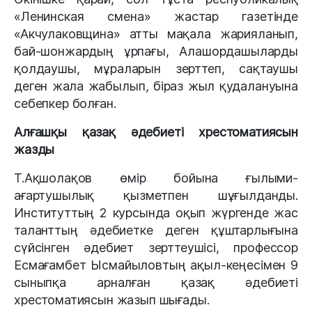
«Ленинская смена» жастар газетінде
«Акчулаковщина» атты мақала жарияланып,
бай-шонжардың ұрпағы, Алашордашыларды
қолдаушы, мұраларын зерттеп, сақтаушы
деген жала жабылып, біраз жыл қудалануына
себепкер болған.
Алғашқы қазақ әдебиеті хрестоматиясын
жазды
Т.Ақшолақов өмір бойына ғылыми-
ағартушылық қызметпен шұғылданды.
Институттың 2 курсында оқып жүргенде жас
таланттың әдебиетке деген құштарлығына
сүйсінген әдебиет зерттеушісі, профессор
Есмағамбет Ысмайыловтың ақыл-кеңесімен 9
сыныпқа арналған қазақ әдебиеті
хрестоматиясын жазып шығады.