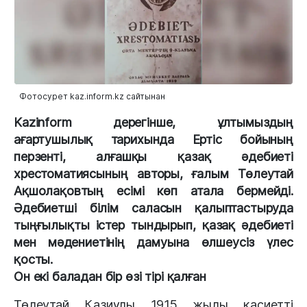
Фотосурет kaz.inform.kz сайтынан
Kazinform дерегінше, ұлтымыздың
ағартушылық тарихында Ертіс бойының
перзенті, алғашқы қазақ әдебиеті
хрестоматиясының авторы, ғалым Төлеутай
Ақшолақовтың есімі көп атала бермейді.
Әдебиетші білім саласын қалыптастыруда
тыңғылықты істер тындырып, қазақ әдебиеті
мен мәдениетінің дамуына өлшеусіз үлес
қосты.
Он екі баладан бір өзі тірі қалған
Төлеутай Қазиұлы 1915 жылы қасиетті