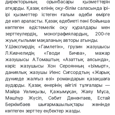
директорының орынбасары қызметтерін
атқарды. Қазақ елінің оқу-білім саласында ірі-
ірі қызметтер істеген ғалым әдеби өмірге
де көп араласты. Қазақ әдебиеті пәні бойынша
көптеген әдістемелік оқу құралдары мен
зерттеулердің, монографиялардың, 200-ге
жуық ғылыми мақаланың авторы атынды.
У.Шекспирдің «Гамлетін», грузин жазушысы
Л.Киачелидің «Гводи Бичва», мажар
жазушысы А.Томаштың «Азаттық аясында»,
кәріс жазушысы Хон Сероянның «Ымырт»,
даниялық жазушы Иенс Сигсордтың «Жарық
дүниеде жалғыз өзі» романдарын қазақшаға
аударды. Қазақ өнерінің әйгілі тұлғалары —
Майра Уәлиқызы, Қажымұқан, Жаяу Мұса,
Мәшһүр Жүсіп, Сәбит Дөнентаев, Естай
Беркімбаев шығармашылықтары жөнінде
көптеген зерттеу еңбектер жазды.