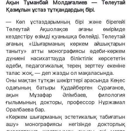
Ақын Тұманбай Молдағалиев — Төлеутай
Қазиұлын ұстаз тұтқандардың бірі.
— Көп ұстаздарымның бірі және бірегейі
Төлеутай Ақшолақов ағаны өмірімде
кездестіру өзімді қуанышқа бөлейді. Төлеутай
ағаның «Шығарманың көркем айшықтарын
таныту» атты монографиясы әдеби-көркем
дүниені насихаттауда біліктілік көрсететін
әдеби, педагогикалық терең зерттеу екеніне
талас жоқ, — деп жазды ол мақаласында.
Оны мақтан тұтқан шәкірттері арасында Кеңес
одағының батыры Құдайберген Сұрағанов,
ақын Мұзафар Әлімбаев, филология
ғылымының докторы, профессор Нұржамал
Оралбаева бар.
«Көркем шығарманың эстетикалық табиғатын
ашу» монографиясы негізінде докторлық