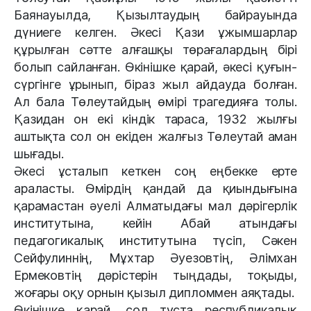
Баянауылда, Қызылтаудың байрауында
дүниеге келген. Әкесі Қази ұжымшарлар
құрылған сәтте алғашқы төрағалардың бірі
болып сайланған. Өкінішке қарай, әкесі қуғын-
сүргінге ұрынып, біраз жыл айдауда болған.
Ал бала Төлеутайдың өмірі трагедияға толы.
Қазидан он екі кіндік тараса, 1932 жылғы
аштықта сол он екіден жалғыз Төлеутай аман
шығады.
Әкесі ұсталып кеткен соң еңбекке ерте
араласты. Өмірдің қандай да қиындығына
қарамастан әуелі Алматыдағы мал дәрігерлік
институтына, кейін Абай атындағы
педагогикалық институтына түсіп, Сәкен
Сейфулиннің, Мұхтар Әуезовтің, Әлімхан
Ермековтің дәрістерін тыңдады, тоқыды,
жоғары оқу орнын қызыл дипломмен аяқтады.
Өкінішке қарай, сол тұста республикалық