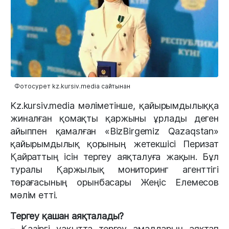
Фотосурет kz.kursiv.media сайтынан
Kz.kursiv.media мәліметінше, қайырымдылыққа
жиналған қомақты қаржыны ұрлады деген
айыппен қамалған «BizBirgemiz Qazaqstan»
қайырымдылық қорының жетекшісі Перизат
Қайраттың ісін тергеу аяқталуға жақын. Бұл
туралы Қаржылық мониторинг агенттігі
төрағасының орынбасары Жеңіс Елемесов
мәлім етті.
Тергеу қашан аяқталады?
– Қазіргі уақытта тергеу амалдарын аяқтап