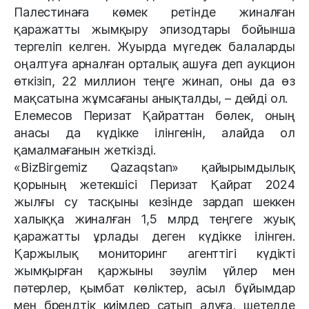
Палестинаға көмек ретінде жиналған
қаражатты жымқыру эпизодтары бойынша
тергеліп келген. Жуырда мүгедек балаларды
оңалтуға арналған орталық ашуға деп аукцион
өткізіп, 22 миллион теңге жинап, оны да өз
мақсатына жұмсағаны анықталды, – дейді ол.
Елемесов Перизат Қайраттан бөлек, оның
анасы да күдікке ілінгенін, алайда ол
қамалмағанын жеткізді.
«BizBirgemiz Qazaqstan» қайырымдылық
қорының жетекшісі Перизат Қайрат 2024
жылғы су тасқыны кезінде зардап шеккен
халыққа жиналған 1,5 млрд теңгеге жуық
қаражатты ұрлады деген күдікке ілінген.
Қаржылық мониторинг агенттігі күдікті
жымқырған қаржыны зәулім үйлер мен
пәтерлер, қымбат көліктер, асыл бұйымдар
мен брендтік киімдер сатып алуға, шетелде