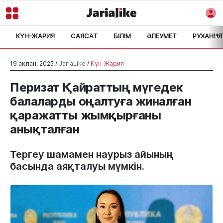
КҮН-ЖАРИЯ
САЯСАТ
БІЛІМ
ӘЛЕУМЕТ
РУХАНИЯ
>
19 ақпан, 2025 /
JariaLike
/
Күн-Жария
Перизат Қайраттың мүгедек
балаларды оңалтуға жиналған
қаражатты жымқырғаны
анықталған
Тергеу шамамен наурыз айының
басында аяқталуы мүмкін.