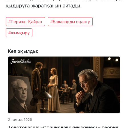
қыдыруға жаратқанын айтады.
#Перизат Қайрат
#Балаларды оңалту
#жымқыру
Көп оқылды:
2 тамыз, 2026
Товстоногов: «Станиславский жүйесі – теория