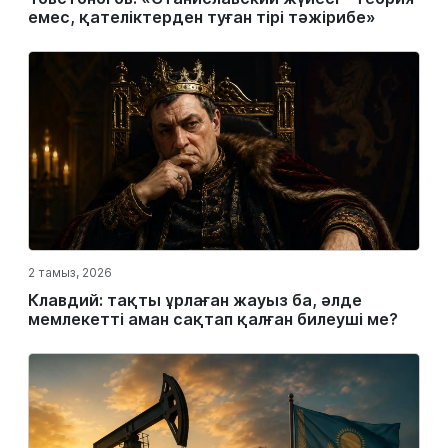
емес, қателіктерден туған тірі тәжірибе»
2 тамыз, 2026
Клавдий: тақты ұрлаған жауыз ба, әлде
мемлекетті аман сақтап қалған билеуші ме?