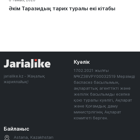
Әкім Таразидың тарих туралы екі кітабы
Куәлік
17.02.2021 жылғы
jarialike.kz - Жаңалық
№KZ38VPY00032519 Мерзімді
жариялайық!
баспасөз басылымын,
ақпараттық агенттікті және
желілік басылымды есепке
қою туралы куәлігі, Ақпарат
және Қоғамдық даму
министрлігінің Ақпарат
комитеті берген.
Байланыс
Astana, Kazakhstan