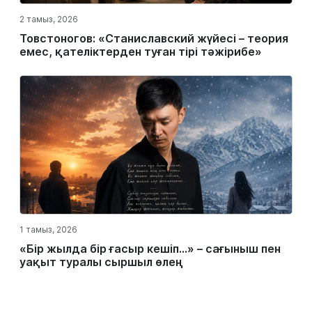
2 тамыз, 2026
Товстоногов: «Станиславский жүйесі – теория
емес, қателіктерден туған тірі тәжірибе»
1 тамыз, 2026
«Бір жылда бір ғасыр кешіп…» – сағыныш пен
уақыт туралы сыршыл өлең