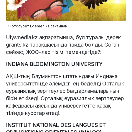
Фотосурет Egemen.kz сайтынан
Ulysmedia.kz ақпаратынша, бұл туралы дерек
grants.kz парақшасында пайда болды. Соған
сәйкес, ЖОО-лар тізімі төмендегідей:
INDIANA BLOOMINGTON UNIVERSITY
АҚШ-тың Блумингтон штатындағы Индиана
университетінде әлемдегі ең беделді Орталық
еуразиялық зерттеулер бағдарламаларының
бірін өткізеді. Орталық еуразиялық зерттеулер
кафедрасы аясында университетте қазақ
тілінде курстар өтеді.
INSTITUT NATIONAL DES LANGUES ET