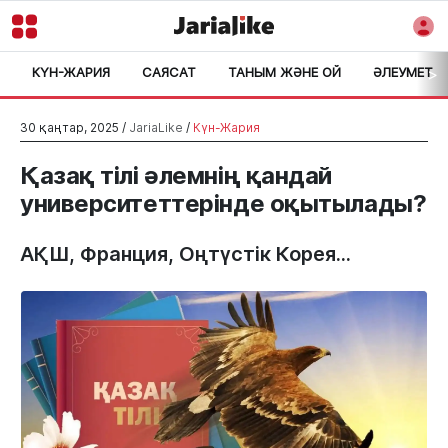
КҮН-ЖАРИЯ
САЯСАТ
ТАНЫМ ЖӘНЕ ОЙ
ӘЛЕУМЕТ
>
30 қаңтар, 2025 /
JariaLike
/
Күн-Жария
Қазақ тілі әлемнің қандай
университеттерінде оқытылады?
АҚШ, Франция, Оңтүстік Корея...