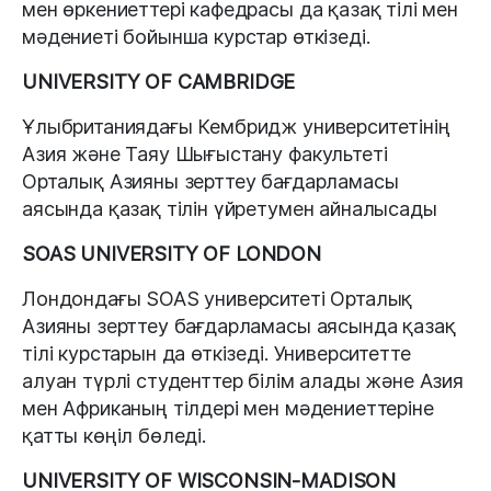
мен өркениеттері кафедрасы да қазақ тілі мен
мәдениеті бойынша курстар өткізеді.
UNIVERSITY OF CAMBRIDGE
Ұлыбританиядағы Кембридж университетінің
Азия және Таяу Шығыстану факультеті
Орталық Азияны зерттеу бағдарламасы
аясында қазақ тілін үйретумен айналысады
SOAS UNIVERSITY OF LONDON
Лондондағы SOAS университеті Орталық
Азияны зерттеу бағдарламасы аясында қазақ
тілі курстарын да өткізеді. Университетте
алуан түрлі студенттер білім алады және Азия
мен Африканың тілдері мен мәдениеттеріне
қатты көңіл бөледі.
UNIVERSITY OF WISCONSIN-MADISON