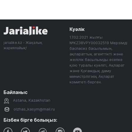
Куәлік
17.02.2021 жылғы
jarialike.kz - Жаңалық
№KZ38VPY00032519 Мерзімді
жариялайық!
баспасөз басылымын,
ақпараттық агенттікті және
желілік басылымды есепке
қою туралы куәлігі, Ақпарат
және Қоғамдық даму
министрлігінің Ақпарат
комитеті берген.
Байланыс
Astana, Kazakhstan
olzhas_kasym@mail.ru
Бізбен бірге болыңыз: