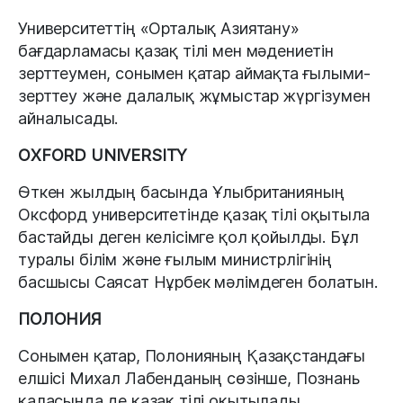
Университеттің «Орталық Азиятану»
бағдарламасы қазақ тілі мен мәдениетін
зерттеумен, сонымен қатар аймақта ғылыми-
зерттеу және далалық жұмыстар жүргізумен
айналысады.
OXFORD UNIVERSITY
Өткен жылдың басында Ұлыбританияның
Оксфорд университетінде қазақ тілі оқытыла
бастайды деген келісімге қол қойылды. Бұл
туралы білім және ғылым министрлігінің
басшысы Саясат Нұрбек мәлімдеген болатын.
ПОЛОНИЯ
Сонымен қатар, Полонияның Қазақстандағы
елшісі Михал Лабенданың сөзінше, Познань
қаласында де қазақ тілі оқытылады.