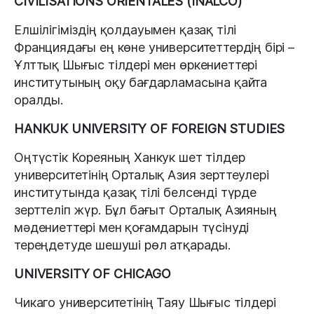
CIVILISATIONS ORIENTALES (INALCO)
Елшілігіміздің қолдауымен қазақ тілі
Франциядағы ең көне университеттердің бірі –
Ұлттық Шығыс тілдері мен өркениеттері
институтының оқу бағдарламасына қайта
оралды.
HANKUK UNIVERSITY OF FOREIGN STUDIES
Оңтүстік Кореяның Ханкук шет тілдер
университетінің Орталық Азия зерттеулері
институтында қазақ тілі белсенді түрде
зерттеліп жүр. Бұл бағыт Орталық Азияның
мәдениеттері мен қоғамдарын түсінуді
тереңдетуде шешуші рөл атқарады.
UNIVERSITY OF CHICAGO
Чикаго университетінің Таяу Шығыс тілдері