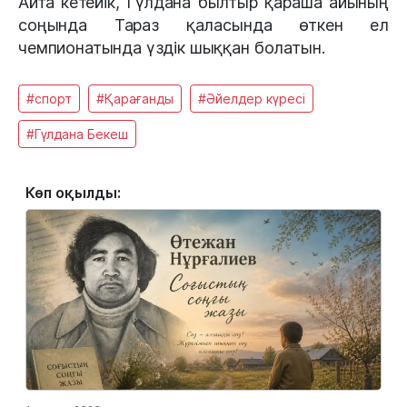
Айта кетейік, Гүлдана былтыр қараша айының
соңында Тараз қаласында өткен ел
чемпионатында үздік шыққан болатын.
#спорт
#Қарағанды
#Әйелдер күресі
#Гүлдана Бекеш
Көп оқылды: