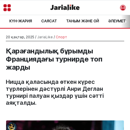
КҮН-ЖАРИЯ
САЯСАТ
ТАНЫМ ЖӘНЕ ОЙ
ӘЛЕУМЕТ
>
20 қаңтар, 2025 /
JariaLike
/
Спорт
Қарағандылық бұрымды
Франциядағы турнирде топ
жарды
Ницца қаласында өткен күрес
түрлерінен дәстүрлі Анри Деглан
турнирі палуан қыздар үшін сәтті
аяқталды.