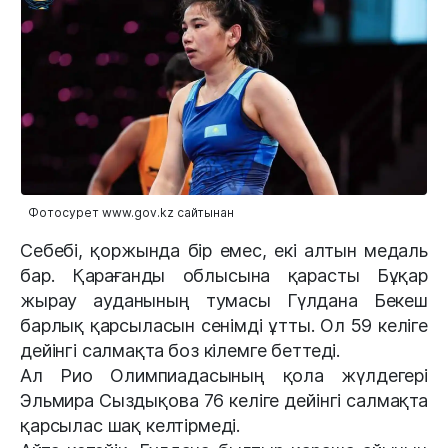
Фотосурет www.gov.kz сайтынан
Себебі, қоржында бір емес, екі алтын медаль
бар. Қарағанды облысына қарасты Бұқар
жырау ауданының тумасы Гүлдана Бекеш
барлық қарсыласын сенімді ұтты. Ол 59 келіге
дейінгі салмақта боз кілемге беттеді.
Ал Рио Олимпиадасының қола жүлдегері
Эльмира Сыздықова 76 келіге дейінгі салмақта
қарсылас шақ келтірмеді.