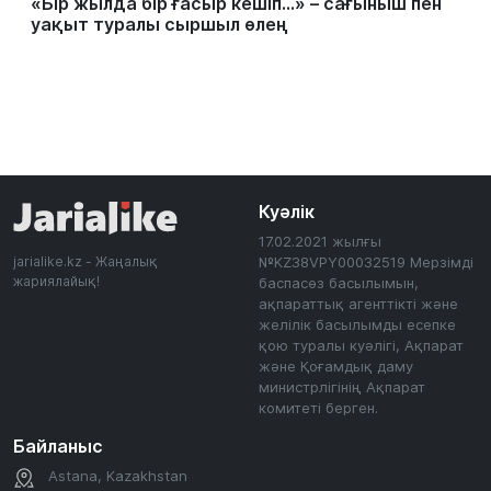
«Бір жылда бір ғасыр кешіп…» – сағыныш пен
уақыт туралы сыршыл өлең
Куәлік
17.02.2021 жылғы
jarialike.kz - Жаңалық
№KZ38VPY00032519 Мерзімді
жариялайық!
баспасөз басылымын,
ақпараттық агенттікті және
желілік басылымды есепке
қою туралы куәлігі, Ақпарат
және Қоғамдық даму
министрлігінің Ақпарат
комитеті берген.
Байланыс
Astana, Kazakhstan