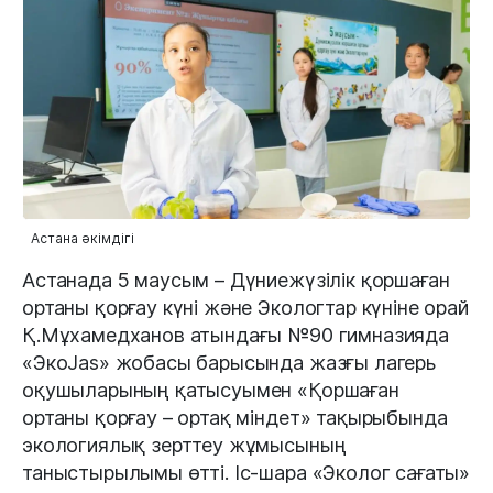
Астана әкімдігі
Астанада 5 маусым – Дүниежүзілік қоршаған
ортаны қорғау күні және Экологтар күніне орай
Қ.Мұхамедханов атындағы №90 гимназияда
«ЭкоJas» жобасы барысында жазғы лагерь
оқушыларының қатысуымен «Қоршаған
ортаны қорғау – ортақ міндет» тақырыбында
экологиялық зерттеу жұмысының
таныстырылымы өтті. Іс-шара «Эколог сағаты»