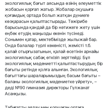
экологиялық бағыт аясында өзінің әлеуметтік
жобасын қорғап жатыр. Жобалар оқушыға
қоғамдық ортада болып жатқан дүниеге
көзқарасын қалыптастырады. Тәжірибе
барысында қандай да бір нәтижеге жету үшін
еңбек етудің маңызды екенін түсінеді.
Сонымен қатар, мектебімізде жылыжай бар.
Онда балалар түрлі көкөністі, жемісті т.б.
қалай отырғызатынын, қалай өсетінін арнайы
экологиялық сабақ өткізіп зерттейді. Бұл
экологиялық мәдениетті қалыптастырудың бір
бағыты ретінде қолға алынған. Экологиялық
бағыттағы шараларымыздың басым бағыты –
баланы экологиялық мәдениетке үйрету», –
деді №90 гимназия директоры Гүлжанат
Асанқызы.
Табиғатты аялау мен қоршаған ортаға