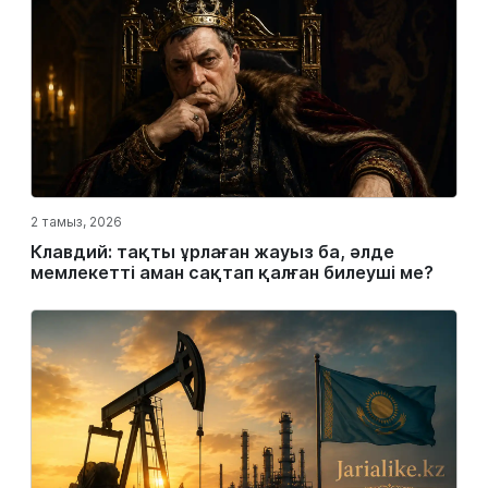
2 тамыз, 2026
Клавдий: тақты ұрлаған жауыз ба, әлде
мемлекетті аман сақтап қалған билеуші ме?