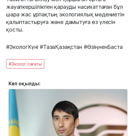
жауапкершілікпен қарауды насихаттаған бұл
шара жас ұрпақтың экологиялық мәдениетін
қалыптастыруға және дамытуға өз үлесін
қосты.
#ЭкологКүні #ТазаҚазақстан #ӨзіңненБаста
#Эколог сағаты
Көп оқылды: