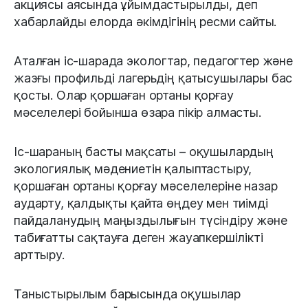
акциясы аясында ұйымдастырылды, деп
хабарлайды елорда әкімдігінің ресми сайты.
Аталған іс-шарада экологтар, педагогтер және
жазғы профильді лагерьдің қатысушылары бас
қосты. Олар қоршаған ортаны қорғау
мәселелері бойынша өзара пікір алмасты.
Іс-шараның басты мақсаты – оқушылардың
экологиялық мәдениетін қалыптастыру,
қоршаған ортаны қорғау мәселелеріне назар
аударту, қалдықты қайта өңдеу мен тиімді
пайдаланудың маңыздылығын түсіндіру және
табиғатты сақтауға деген жауапкершілікті
арттыру.
Таныстырылым барысында оқушылар