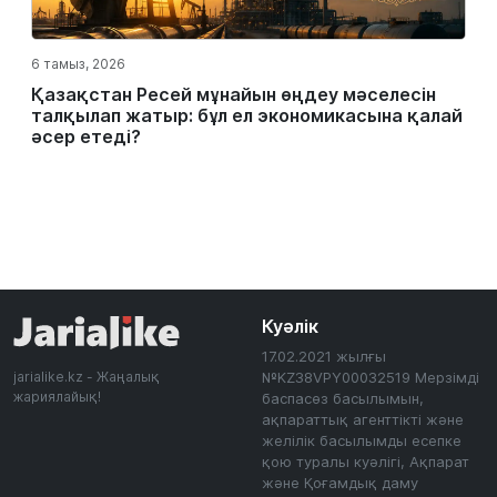
6 тамыз, 2026
Қазақстан Ресей мұнайын өңдеу мәселесін
талқылап жатыр: бұл ел экономикасына қалай
әсер етеді?
Куәлік
17.02.2021 жылғы
jarialike.kz - Жаңалық
№KZ38VPY00032519 Мерзімді
жариялайық!
баспасөз басылымын,
ақпараттық агенттікті және
желілік басылымды есепке
қою туралы куәлігі, Ақпарат
және Қоғамдық даму