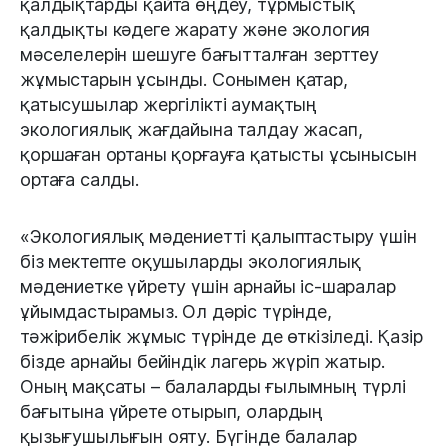
қалдықтарды қайта өңдеу, тұрмыстық
қалдықты кәдеге жарату және экология
мәселелерін шешуге бағытталған зерттеу
жұмыстарын ұсынды. Сонымен қатар,
қатысушылар жергілікті аумақтың
экологиялық жағдайына талдау жасап,
қоршаған ортаны қорғауға қатысты ұсынысын
ортаға салды.
«Экологиялық мәдениетті қалыптастыру үшін
біз мектепте оқушыларды экологиялық
мәдениетке үйрету үшін арнайы іс-шаралар
ұйымдастырамыз. Ол дәріс түрінде,
тәжірибелік жұмыс түрінде де өткізіледі. Қазір
бізде арнайы бейіндік лагерь жүріп жатыр.
Оның мақсаты – балаларды ғылымның түрлі
бағытына үйрете отырып, олардың
қызығушылығын ояту. Бүгінде балалар