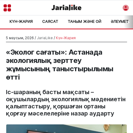
КҮН-ЖАРИЯ
САЯСАТ
ТАНЫМ ЖӘНЕ ОЙ
ӘЛЕУМЕТ
>
5 маусым, 2026 /
JariaLike
/
Күн-Жария
«Эколог сағаты»: Астанада
экологиялық зерттеу
жұмысының таныстырылымы
өтті
Іс-шараның басты мақсаты –
оқушылардың экологиялық мәдениетін
қалыптастыру, қоршаған ортаны
қорғау мәселелеріне назар аударту