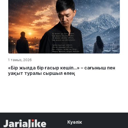
1 тамыз, 2026
«Бір жылда бір ғасыр кешіп…» – сағыныш пен
уақыт туралы сыршыл өлең
Куәлік