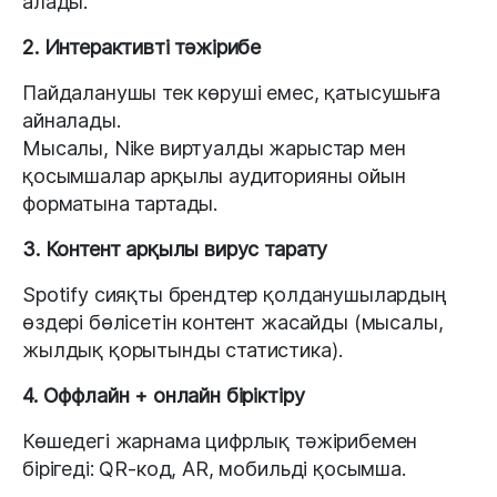
алады.
2. Интерактивті тәжірибе
Пайдаланушы тек көруші емес, қатысушыға
айналады.
Мысалы, Nike виртуалды жарыстар мен
қосымшалар арқылы аудиторияны ойын
форматына тартады.
3. Контент арқылы вирус тарату
Spotify сияқты брендтер қолданушылардың
өздері бөлісетін контент жасайды (мысалы,
жылдық қорытынды статистика).
4. Оффлайн + онлайн біріктіру
Көшедегі жарнама цифрлық тәжірибемен
бірігеді: QR-код, AR, мобильді қосымша.