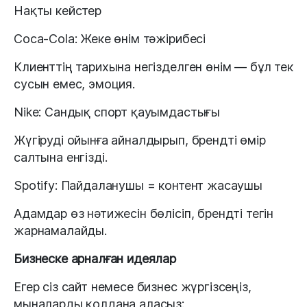
Нақты кейстер
Coca-Cola: Жеке өнім тәжірибесі
Клиенттің тарихына негізделген өнім — бұл тек
сусын емес, эмоция.
Nike: Сандық спорт қауымдастығы
Жүгіруді ойынға айналдырып, брендті өмір
салтына енгізді.
Spotify: Пайдаланушы = контент жасаушы
Адамдар өз нәтижесін бөлісіп, брендті тегін
жарнамалайды.
Бизнеске арналған идеялар
Егер сіз сайт немесе бизнес жүргізсеңіз,
мыналарды қолдана аласыз: