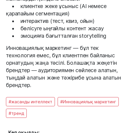
• клиентке жеке ұсыныс (AI немесе
қарапайым сегментация)
• интерактив (тест, квиз, ойын)
• бөлісуге ыңғайлы контент жасау
• эмоцияға бағытталған storytelling
Инновациялық маркетинг — бұл тек
технология емес, бұл клиентпен байланыс
орнатудың жаңа тәсілі. Болашақта жеңетін
брендтер — аудиториямен сөйлесе алатын,
тыңдай алатын және тәжірибе ұсына алатын
брендтер.
#жасанды интеллект
#Инновациялық маркетинг
#тренд
Көп оқылды: