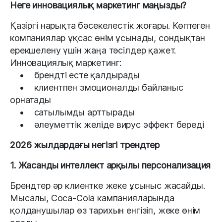
Неге инновациялық маркетинг маңызды?
Қазіргі нарықта бәсекелестік жоғары. Көптеген
компаниялар ұқсас өнім ұсынады, сондықтан
ерекшелену үшін жаңа тәсілдер қажет.
Инновациялық маркетинг:
• брендті есте қалдырады
• клиентпен эмоционалды байланыс
орнатады
• сатылымды арттырады
• әлеуметтік желіде вирус эффект береді
2026 жылдардағы негізгі трендтер
1. Жасанды интеллект арқылы персонализация
Брендтер әр клиентке жеке ұсыныс жасайды.
Мысалы, Coca-Cola кампанияларында
қолданушылар өз тарихын енгізіп, жеке өнім